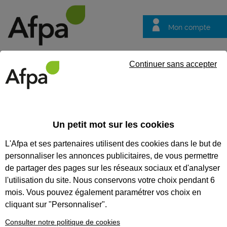
Mon compte
Trouver votre centre
Vos
Continuer sans accepter
questions
Accueil
Formation continue
NOS FORMATIONS
Un petit mot sur les cookies
COMPÉTENCES MÉTIER
L'Afpa et ses partenaires utilisent des cookies dans le but de
personnaliser les annonces publicitaires, de vous permettre
Nos formations
de partager des pages sur les réseaux sociaux et d'analyser
compétences métier
l'utilisation du site. Nous conservons votre choix pendant 6
Renforcez vos compétences,
mois. Vous pouvez également paramétrer vos choix en
découvrez de nouvelles
cliquant sur "Personnaliser".
méthodes, échangez entre pairs.
L’Afpa vous propose d’acquérir
Consulter notre politique de cookies