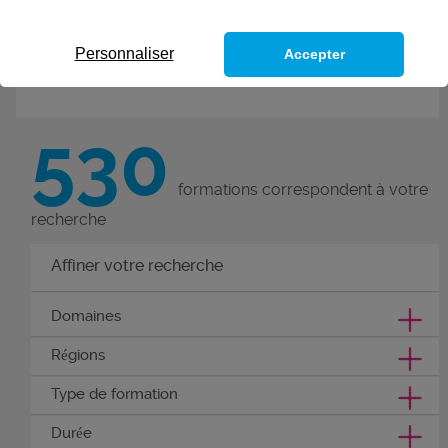
de nouvelles compétences grâce
à ces 300 formations métiers.
Personnaliser
Accepter
Découvrez nos formations
compétences métier.
530
formations correspondent à votre
recherche
Affiner votre recherche
Domaines
Régions
Type de formation
Durée