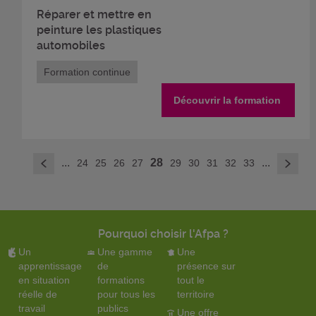
Réparer et mettre en
peinture les plastiques
automobiles
Formation continue
Découvrir la formation
>
...
28
...
24
25
26
27
29
30
31
32
33
<
Pourquoi choisir l'Afpa ?
Un
Une gamme
Une
apprentissage
de
présence sur
en situation
formations
tout le
réelle de
pour tous les
territoire
travail
publics
Une offre