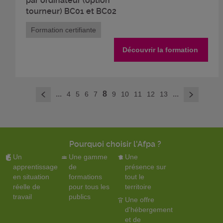
par ordinateur (option
tourneur) BC01 et BC02
Formation certifiante
Découvrir la formation
>
...
8
...
4
5
6
7
9
10
11
12
13
<
Pourquoi choisir l'Afpa ?
Un
Une gamme
Une
apprentissage
de
présence sur
en situation
formations
tout le
réelle de
pour tous les
territoire
travail
publics
Une offre
d'hébergement
et de