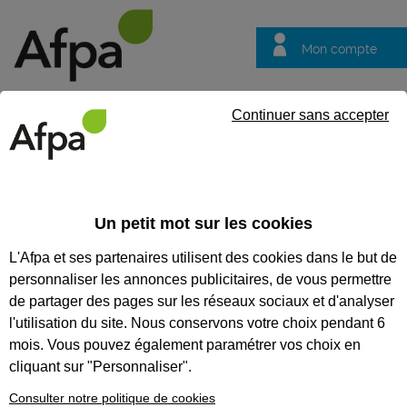
Mon compte
Trouver votre centre
Vos
Continuer sans accepter
questions
Accueil
Formation certifiante
NOS FORMATIONS
Un petit mot sur les cookies
CERTIFIANTES
L'Afpa et ses partenaires utilisent des cookies dans le but de
personnaliser les annonces publicitaires, de vous permettre
Nos formations
certifiantes
de partager des pages sur les réseaux sociaux et d'analyser
l'utilisation du site. Nous conservons votre choix pendant 6
Découvrez un métier, débutez un
parcours professionnel, accédez à
mois. Vous pouvez également paramétrer vos choix en
un premier niveau d’employabilité
cliquant sur "Personnaliser".
grâce à nos 120 modules. Avec
l’Afpa, valorisez votre expérience
Consulter notre politique de cookies