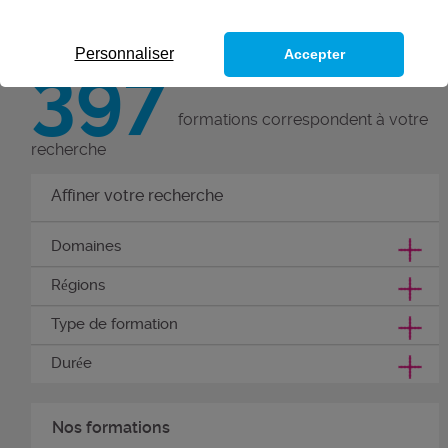
par une qualification reconnue.
Personnaliser
Accepter
397
formations correspondent à votre
recherche
Affiner votre recherche
Domaines
Régions
Type de formation
Durée
Nos formations