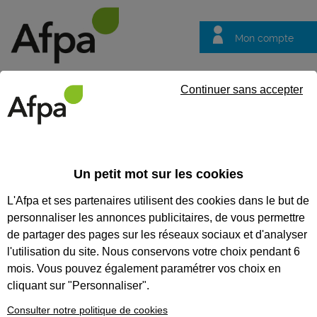
Mon compte
Trouver votre centre
Vos
Continuer sans accepter
questions
Accueil
Formation certifiante
NOS FORMATIONS
Un petit mot sur les cookies
CERTIFIANTES
L'Afpa et ses partenaires utilisent des cookies dans le but de
personnaliser les annonces publicitaires, de vous permettre
Nos formations
certifiantes
de partager des pages sur les réseaux sociaux et d'analyser
l'utilisation du site. Nous conservons votre choix pendant 6
Découvrez un métier, débutez un
parcours professionnel, accédez à
mois. Vous pouvez également paramétrer vos choix en
un premier niveau d’employabilité
cliquant sur "Personnaliser".
grâce à nos 120 modules. Avec
l’Afpa, valorisez votre expérience
Consulter notre politique de cookies