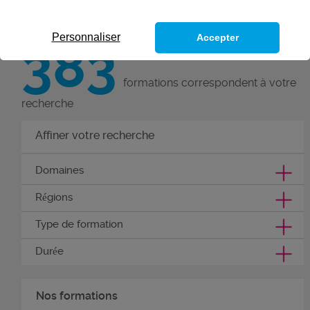
par une qualification reconnue.
Personnaliser
Accepter
383
formations correspondent à votre
recherche
Affiner votre recherche
Domaines
Régions
Type de formation
Durée
Nos formations