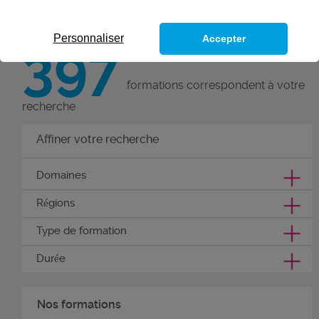
par une qualification reconnue.
Personnaliser
Accepter
397
formations correspondent à votre
recherche
Affiner votre recherche
Domaines
Régions
Type de formation
Durée
Nos formations