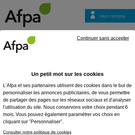
Mon compte
Trouver votre centre
Vos
Continuer sans accepter
questions
Accueil
Formation certifiante
NOS FORMATIONS
Un petit mot sur les cookies
CERTIFIANTES
L'Afpa et ses partenaires utilisent des cookies dans le but de
personnaliser les annonces publicitaires, de vous permettre
Nos formations
certifiantes
de partager des pages sur les réseaux sociaux et d'analyser
l'utilisation du site. Nous conservons votre choix pendant 6
Découvrez un métier, débutez un
parcours professionnel, accédez à
mois. Vous pouvez également paramétrer vos choix en
un premier niveau d’employabilité
cliquant sur "Personnaliser".
grâce à nos 120 modules. Avec
l’Afpa, valorisez votre expérience
Consulter notre politique de cookies