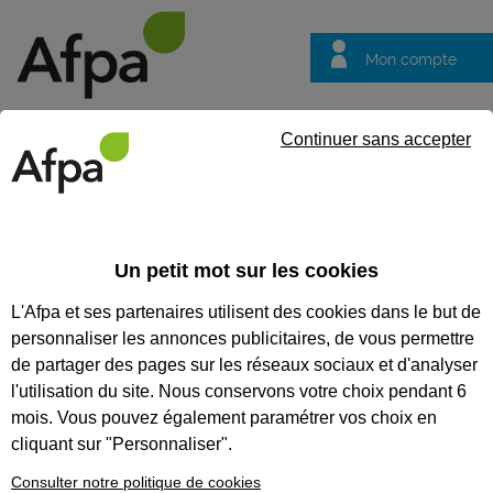
Mon compte
Trouver votre centre
Vos
Continuer sans accepter
questions
Accueil
Contrat en alternance
LES OFFRES D’EMPLOI EN
Un petit mot sur les cookies
ALTERNANCE
L'Afpa et ses partenaires utilisent des cookies dans le but de
personnaliser les annonces publicitaires, de vous permettre
84 % des jeunes souhaitant suivre une formation en
de partager des pages sur les réseaux sociaux et d'analyser
alternance trouvent la recherche d'une entreprise difficile et
l'utilisation du site. Nous conservons votre choix pendant 6
pour 62 % cette recherche est même stressante. Parce
que le choix de votre entreprise est crucial pour réussir
mois. Vous pouvez également paramétrer vos choix en
votre formation en alternance, nous vous proposons des
cliquant sur "Personnaliser".
offres d'emploi en alternance d'entreprises qui nous font
confiance.
Consulter notre politique de cookies