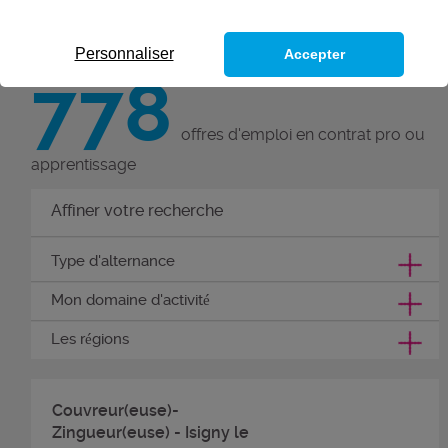
Personnaliser
Accepter
778
offres d'emploi en contrat pro ou
apprentissage
Affiner votre recherche
Type d'alternance
Mon domaine d'activité
Les régions
Couvreur(euse)-
Zingueur(euse) - Isigny le