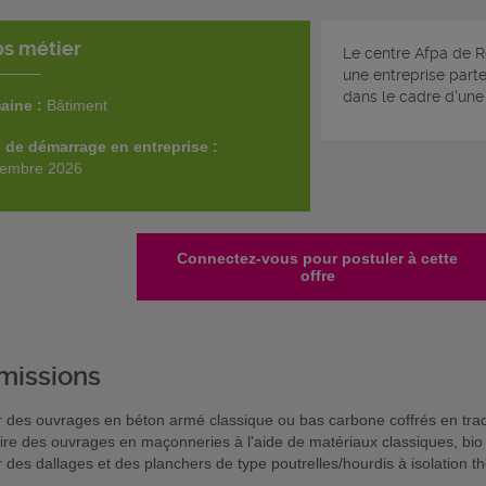
os métier
Le centre Afpa de R
une entreprise part
dans le cadre d'une
aine :
Bâtiment
 de démarrage en entreprise :
tembre 2026
Connectez-vous pour postuler à cette
offre
missions
r des ouvrages en béton armé classique ou bas carbone coffrés en trad
ire des ouvrages en maçonneries à l'aide de matériaux classiques, bi
r des dallages et des planchers de type poutrelles/hourdis à isolation 