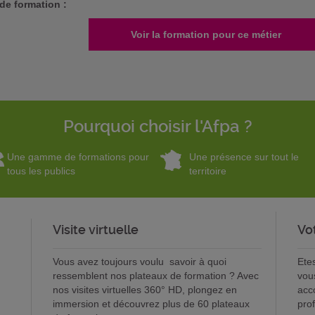
de formation :
Voir la formation pour ce métier
Pourquoi choisir l'Afpa ?
Une gamme de formations pour
Une présence sur tout le
tous les publics
territoire
Visite virtuelle
Vo
Vous avez toujours voulu savoir à quoi
Ete
ressemblent nos plateaux de formation ? Avec
vou
nos visites virtuelles 360° HD, plongez en
acc
immersion et découvrez plus de 60 plateaux
pro