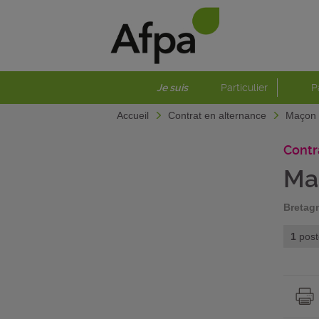
Je suis
Particulier
P
Accueil
Contrat en alternance
Maçon
Contr
Ma
Bretag
1
post