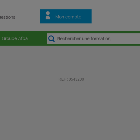
Mon compte
estions
Groupe Afpa
REF : 0543200