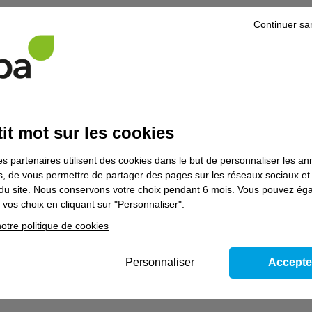
Continuer sa
rofil recherché
es dynamique, motivé(e) et vous avez l'esprit d'équipe.
B idéalement
it mot sur les cookies
riptif de l'offre
es partenaires utilisent des cookies dans le but de personnaliser les a
 formation : centre Afpa de Rennes
es, de vous permettre de partager des pages sur les réseaux sociaux et
travail : Betton
on du site. Nous conservons votre choix pendant 6 mois. Vous pouvez é
vos choix en cliquant sur "Personnaliser".
otre politique de cookies
ormation associée
ation :
Personnaliser
Accepte
 Contrat en alternance
 :