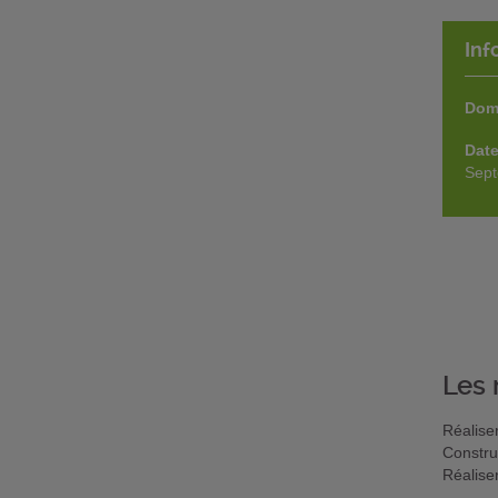
Inf
Dom
Date
Sep
Les 
Réalise
Constru
Réalise