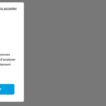
ns accepter
nnonces
 d'analyser
galement
r