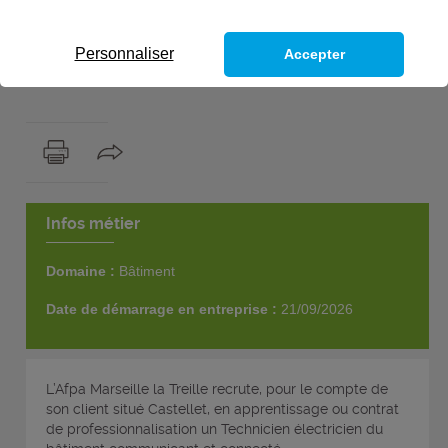
Provence-Alpes-Côte d'Azur
Publiée le 20/07/2026
Personnaliser
Accepter
1
poste
Infos métier
Domaine :
Bâtiment
Date de démarrage en entreprise :
21/09/2026
L’Afpa Marseille la Treille recrute, pour le compte de
son client situé Castellet, en apprentissage ou contrat
de professionnalisation un Technicien électricien du