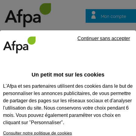
Mon compte
Trouver votre centre
Vos
Continuer sans accepter
questions
Accueil
Contrat en alternance
Technicien électricien du bât
Un petit mot sur les cookies
REF : 2144417
L'Afpa et ses partenaires utilisent des cookies dans le but de
Contrat d'apprentissage
personnaliser les annonces publicitaires, de vous permettre
de partager des pages sur les réseaux sociaux et d'analyser
Technicien électricien du
l'utilisation du site. Nous conservons votre choix pendant 6
bâtiment communicant et
mois. Vous pouvez également paramétrer vos choix en
connecté en alternance au
cliquant sur "Personnaliser".
Castellet
Consulter notre politique de cookies