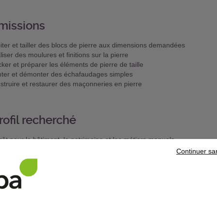
missions
iter et tailler des blocs de pierre aux dimensions demandées
iser des moulures et finitions sur la pierre
cker et préparer les éléments de pierre de taille
ter et démonter des échafaudages simples
struire et restaurer des maçonneries en pierre
rofil recherché
érêt pour le bâtiment, le patrimoine et les métiers manuels
r le travail en extérieur et sur chantier
Continuer sa
ne habileté manuelle
ueur et précision dans les gestes
 du détail et du travail bien fait
ersonne souhaitant préparer un diplôme reconnu et acquérir une expér
at de professionnalisation : 16-60 ans