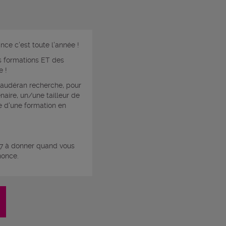
ance c'est toute l'année !
 formations ET des
e !
Caudéran recherche, pour
naire, un/une tailleur de
e d'une formation en
47 à donner quand vous
nonce.