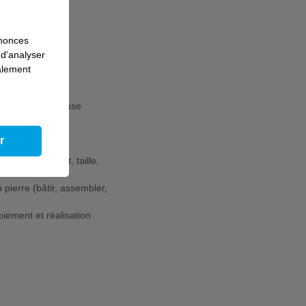
nnonces
 d'analyser
galement
ébute par une phase
r
ille fini (débit, taille,
pierre (bâtir, assembler,
oiement et réalisation