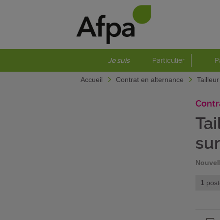
Je suis
Particulier
P
Accueil
Contrat en alternance
Tailleu
Contr
Tai
su
Nouvel
1
post