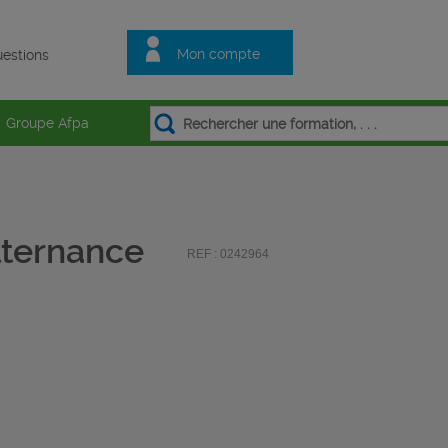
Mon compte
estions
Groupe Afpa
alternance
REF : 0242964