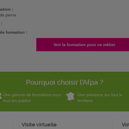
ation :
 de pierre
 :
de formation :
Voir la formation pour ce métier
Pourquoi choisir l'Afpa ?
Une gamme de formations pour
Une présence sur tout le
tous les publics
territoire
Visite virtuelle
Vo