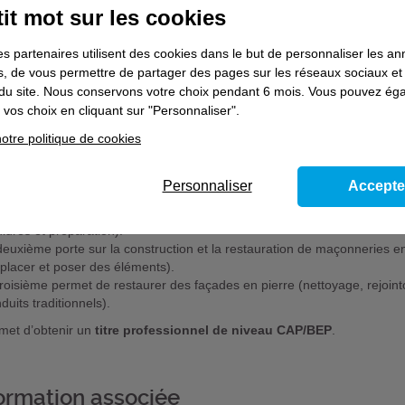
at d'apprentissage : 16-29 ans
it mot sur les cookies
ogations existes pour certaines catégories de publics Nous consulter.
es partenaires utilisent des cookies dans le but de personnaliser les a
es, de vous permettre de partager des pages sur les réseaux sociaux et
on du site. Nous conservons votre choix pendant 6 mois. Vous pouvez é
riptif de l'offre
vos choix en cliquant sur "Personnaliser".
otre politique de cookies
ormation en alternance prépare au métier de
tailleur de pierre
. Elle d
ration, puis permet de réaliser des missions pratiques en entreprise.
t organisée en trois modules :
Personnaliser
Accepte
remier consiste à transformer un bloc de pierre en élément de pierre de ta
lures et préparation).
deuxième porte sur la construction et la restauration de maçonneries en 
placer et poser des éléments).
troisième permet de restaurer des façades en pierre (nettoyage, rejoint
duits traditionnels).
rmet d’obtenir un
titre professionnel de niveau CAP/BEP
.
ormation associée