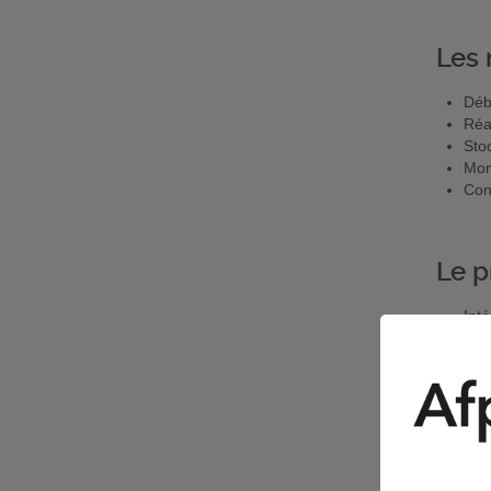
Les 
Déb
Réal
Sto
Mon
Con
Le p
Int
Aime
Bon
Rig
Sens
Toute p
· Contr