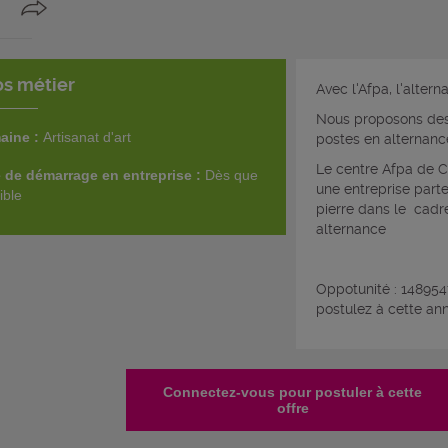
os métier
Avec l'Afpa, l'altern
Nous proposons des
aine :
Artisanat d'art
postes en alternanc
Le centre Afpa de 
 de démarrage en entreprise :
Dès que
une entreprise parte
ible
pierre dans le cadr
alternance
Oppotunité : 14895
postulez à cette an
Connectez-vous pour postuler à cette
offre