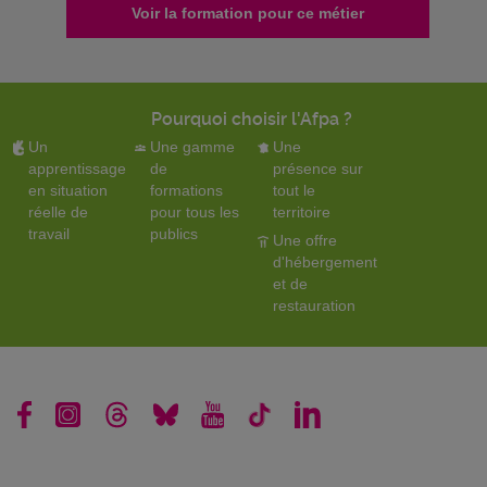
Voir la formation pour ce métier
Pourquoi choisir l'Afpa ?
Un
Une gamme
Une
apprentissage
de
présence sur
en situation
formations
tout le
réelle de
pour tous les
territoire
travail
publics
Une offre
d'hébergement
et de
restauration