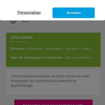
1
poste
Personnaliser
Accepter
Infos métier
Domaine :
Hôtellerie - restauration - tourisme - loisirs
Date de démarrage en entreprise :
Dès que possible
Une entreprise partenaire de l’Afpa recherche un(e)
Employé(e) de collectivité polyvalent(e) en
apprentissage.