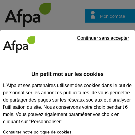
Mon compte
Trouver votre centre
Vos
Continuer sans accepter
questions
Accueil
Contrat en alternance
Employé(e) de collectivité pol
Un petit mot sur les cookies
REF : 1643618
L'Afpa et ses partenaires utilisent des cookies dans le but de
Contrat d'apprentissage
personnaliser les annonces publicitaires, de vous permettre
de partager des pages sur les réseaux sociaux et d'analyser
Employé(e) de collectivité
l'utilisation du site. Nous conservons votre choix pendant 6
polyvalent(e) - Caen
mois. Vous pouvez également paramétrer vos choix en
cliquant sur "Personnaliser".
Normandie
Publiée le 05/05/2026
Consulter notre politique de cookies