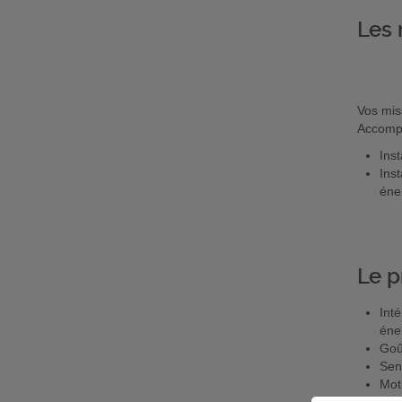
Les 
Vos mis
Accompa
Ins
Ins
éne
Le p
Int
éne
Goû
Sens
Mot