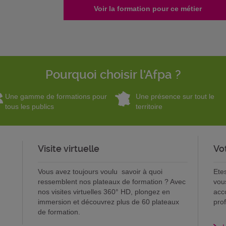
Voir la formation pour ce métier
Pourquoi choisir l'Afpa ?
Une gamme de formations pour
Une présence sur tout le
tous les publics
territoire
Visite virtuelle
Vo
Vous avez toujours voulu savoir à quoi
Ete
ressemblent nos plateaux de formation ? Avec
vou
nos visites virtuelles 360° HD, plongez en
acc
immersion et découvrez plus de 60 plateaux
pro
de formation.