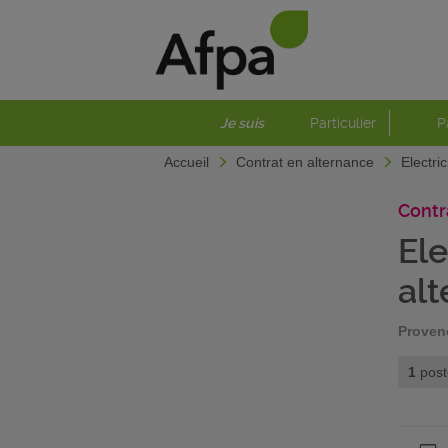
Je suis
Particulier
P
Accueil
Contrat en alternance
Electri
Contr
El
alt
Proven
1
post