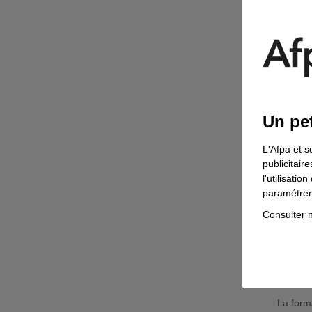
Une
mot
Desc
Descript
Ins
Un pet
l'al
des
L'Afpa et s
ins
publicitair
ins
l'utilisati
Ins
paramétrer 
éne
et 
Consulter n
élé
d'e
Vous so
La form