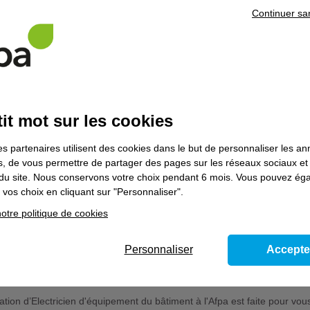
 première expérience dans le bâtiment ou les métiers techniques est u
Continuer sa
ivés sont les bienvenus.
riptif de l'offre
if de l’offre de formation
taller les réseaux d'énergie et les équipements en courants forts dans l
it mot sur les cookies
imentation en courant fort d'une installation électrique monophasée - Réa
 réseaux d'énergie d'une installation électrique monophasée - Réalisatio
es partenaires utilisent des cookies dans le but de personnaliser les a
tallation électrique triphasée - Réalisation des autocontrôles et de la m
es, de vous permettre de partager des pages sur les réseaux sociaux et
tallation monophasée - Assistance des contrôles et de la mise en service
on du site. Nous conservons votre choix pendant 6 mois. Vous pouvez é
taller les réseaux de communication, les équipements en courants faibles
vos choix en cliquant sur "Personnaliser".
rgétique dans les bâtiments : Pose et raccordement des matériels de 
des systèmes d'automatisme - Installation des équipements thermiques
otre politique de cookies
ments terminaux des systèmes de sureté et sécurité - installation d'équ
fficacité énergétique d'un bâtiment.
Personnaliser
Accepte
uhaitez apprendre un métier d'avenir tout en étant rémunéré ?
ation d’Electricien d'équipement du bâtiment à l'Afpa est faite pour vou