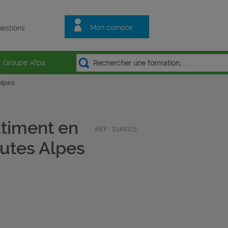
Mon compte
estions
Groupe Afpa
Alpes
âtiment en
REF : 2144325
autes Alpes