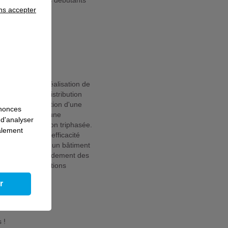
n atout, mais les débutants
ns accepter
es bâtiments : Réalisation de
lisation de la distribution
n de la distribution d'une
nnonces
ise en service d'une
 d'analyser
 d'une installation triphasée.
galement
 et solutions d'efficacité
communication d'un bâtiment
 - pose et raccordement des
ipements et solutions
r
s !