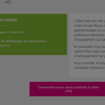
os métier
L’Afpa Gap recrute,
client situéà Risoul
apprentissage ou co
aine :
Bâtiment
professionnalisation
d'équipement du bâ
 de démarrage en entreprise :
9/2026
En parallèle vous su
centre Afpa Gap, ave
d’hébergement sur 
Pour postuler, envo
conseiller prendra c
Connectez-vous pour postuler à cette
offre