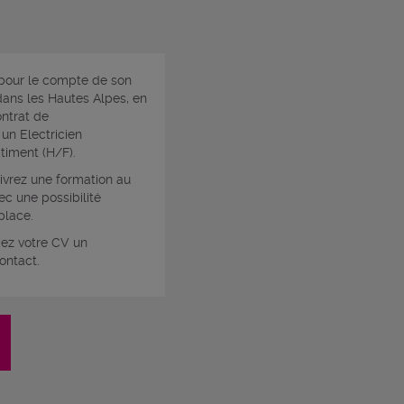
 pour le compte de son
 dans les Hautes Alpes, en
ntrat de
 un Electricien
timent (H/F).
ivrez une formation au
c une possibilité
place.
yez votre CV un
ontact.