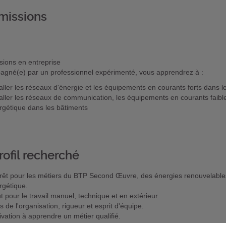
missions
sions en entreprise
gné(e) par un professionnel expérimenté, vous apprendrez à :
taller les réseaux d'énergie et les équipements en courants forts dans l
taller les réseaux de communication, les équipements en courants faibles
rgétique dans les bâtiments
rofil recherché
érêt pour les métiers du BTP Second Œuvre, des énergies renouvelables 
rgétique.
t pour le travail manuel, technique et en extérieur.
 de l'organisation, rigueur et esprit d'équipe.
ivation à apprendre un métier qualifié.