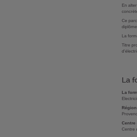
En alte
concrèt
Ce parc
diplôm
La form
Titre p
d'élect
La f
La form
Electri
Région
Provenc
Centre 
Centre