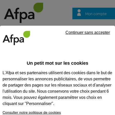
Mon compte
Trouver votre centre
Vos
Continuer sans accepter
questions
Accueil
Contrat en alternance
Conseiller relation client (Cons
Un petit mot sur les cookies
REF : 1540956
L'Afpa et ses partenaires utilisent des cookies dans le but de
Contrat de professionnalisation
personnaliser les annonces publicitaires, de vous permettre
de partager des pages sur les réseaux sociaux et d'analyser
Conseiller relation client
l'utilisation du site. Nous conservons votre choix pendant 6
(Conseiller clientèle) à
mois. Vous pouvez également paramétrer vos choix en
distance F/H - alternance
cliquant sur "Personnaliser".
Consulter notre politique de cookies
Hauts-de-France
Publiée le 07/11/2025