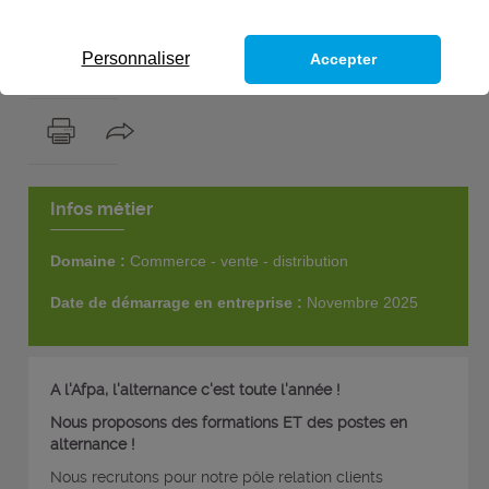
1
poste
Personnaliser
Accepter
Infos métier
Domaine :
Commerce - vente - distribution
Date de démarrage en entreprise :
Novembre 2025
A l'Afpa, l'alternance c'est toute l'année !
Nous proposons des formations ET des postes en
alternance !
Nous recrutons pour notre pôle relation clients