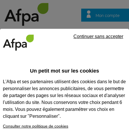
Mon compte
Trouver votre centre
Vos
Continuer sans accepter
questions
Accueil
Contrat en alternance
Conseiller de vente en boulan
Un petit mot sur les cookies
REF : 0542078
L'Afpa et ses partenaires utilisent des cookies dans le but de
Contrat d'apprentissage
personnaliser les annonces publicitaires, de vous permettre
de partager des pages sur les réseaux sociaux et d'analyser
Conseiller de vente en
l'utilisation du site. Nous conservons votre choix pendant 6
boulangerie
mois. Vous pouvez également paramétrer vos choix en
cliquant sur "Personnaliser".
Bretagne
Publiée le 04/03/2026
Consulter notre politique de cookies