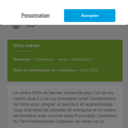
1
poste
Personnaliser
Accepter
Infos métier
Domaine :
Commerce - vente - distribution
Date de démarrage en entreprise :
Juin 2026
Le centre AFPA de Rennes recherche pour l’un de ses
clients situé à Livré-sur-Changeon, un(e) Conseiller(ère)
de Vente pour intégrer un parcours en apprentissage.
Vous alternerez les périodes en entreprise et en centre
de formation avec comme objectif principal, l'obtention
du Titre Professionnel Conseiller de Vente (niv 4).