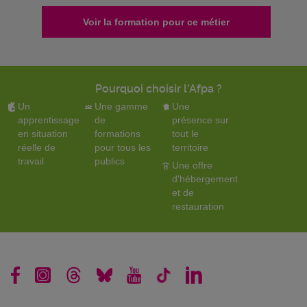
Voir la formation pour ce métier
Pourquoi choisir l'Afpa ?
Un
Une gamme
Une
apprentissage
de
présence sur
en situation
formations
tout le
réelle de
pour tous les
territoire
travail
publics
Une offre
d'hébergement
et de
restauration