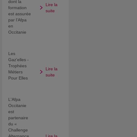
dont la
Lire la
formation
suite
est assurée
par l'Afpa
en
Occitanie
Les
Gaz'elles -
Trophées
Lire la
Métiers
suite
Pour Elles
L'Afpa
Occitanie
est
partenaire
du «
Challenge
Alternance
Lire la