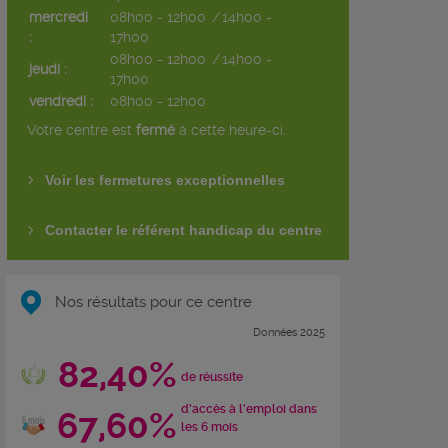
mercredi
08h00 - 12h00
/
14h00 -
:
17h00
08h00 - 12h00
/
14h00 -
jeudi :
17h00
vendredi :
08h00 - 12h00
Votre centre est
fermé
à cette heure-ci.
Voir les fermetures exceptionnelles
Contacter le référent handicap du centre
Nos résultats pour ce centre
Données 2025
82,40%
de réussite
d'accès à l'emploi dans
67,60%
les 6 mois