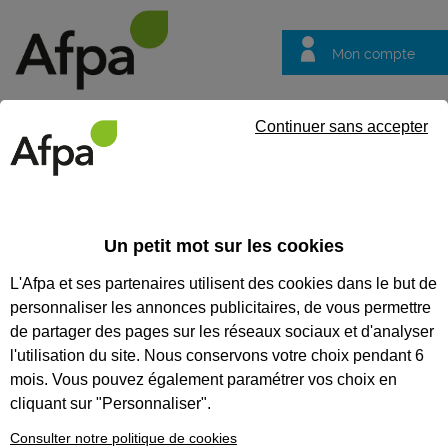
Mon compte
Trouver votre centre
Vos
Continuer sans accepter
questions
Accueil
Etablissements
Centre de St Chély d Apcher
CENTRE DE ST CHÉLY D
Un petit mot sur les cookies
APCHER
L'Afpa et ses partenaires utilisent des cookies dans le but de
personnaliser les annonces publicitaires, de vous permettre
de partager des pages sur les réseaux sociaux et d'analyser
l'utilisation du site. Nous conservons votre choix pendant 6
mois. Vous pouvez également paramétrer vos choix en
cliquant sur "Personnaliser".
Consulter notre politique de cookies