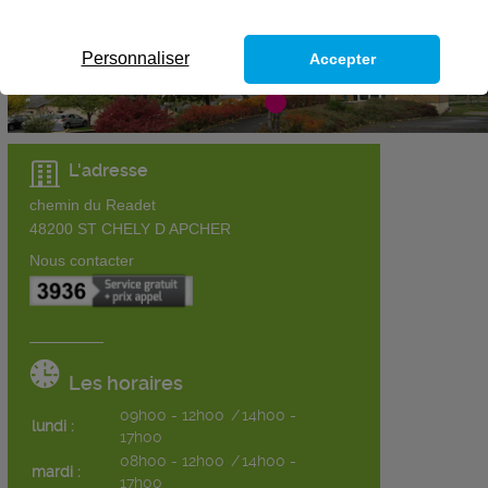
Personnaliser
Accepter
L'adresse
chemin du Readet
48200
ST CHELY D APCHER
Nous contacter
Les horaires
09h00 - 12h00
/
14h00 -
lundi :
17h00
08h00 - 12h00
/
14h00 -
mardi :
17h00