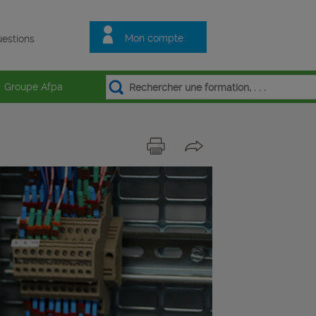
Mon compte
estions
Groupe Afpa