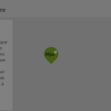
re
ligne
en
ino.
gare
ner
 de
, à