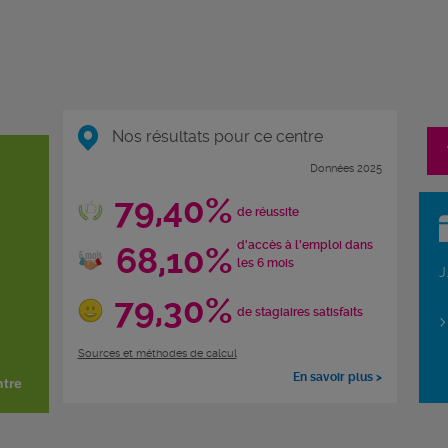
Nos résultats pour ce centre
Données 2025
79,40%
de réussite
d'accès à l'emploi dans
68,10%
les 6 mois
J
79,30%
de stagiaires satisfaits
Sources et méthodes de calcul
En savoir plus >
ntre