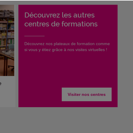
re
Découvrez les autres
u’au
centres de formations
situe
​Découvrez nos plateaux de formation comme
si vous y étiez grâce à nos visites virtuelles !
e
Visiter nos centres