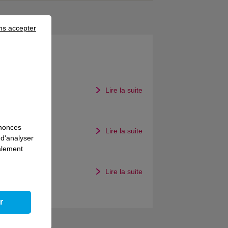
ns accepter
bre
Lire la suite
ène
nnonces
Lire la suite
 d'analyser
galement
n
Lire la suite
r