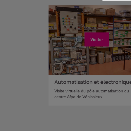
centre commercial “Carrefour“ et suiv
l’axe principal. Passer devant la gare
SNCF de Vénissieux. Continuer jusq
rond-point en haut du boulevard
Ambroise Croizat puis, prendre la
première route à droite. Le centre se 
Visiter
à gauche avant les feux tricolores.
Automatisation et électroniqu
Visite virtuelle du pôle automatisation du
centre Afpa de Vénissieux