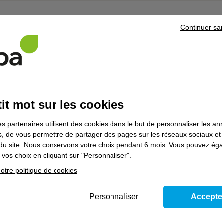
),
Continuer sa
. Au
ieux
centre
L'actu
Info places Afpa AURA septem
e la
2025
oint,
it mot sur les cookies
. Sur
Prendre le virage de l'Hydrog
es partenaires utilisent des cookies dans le but de personnaliser les a
es, de vous permettre de partager des pages sur les réseaux sociaux et
e
on du site. Nous conservons votre choix pendant 6 mois. Vous pouvez é
vos choix en cliquant sur "Personnaliser".
Visite des centres Afpa de Lyo
enne
Métropole
otre politique de cookies
e“.
A7 -
e
Personnaliser
Accepte
e