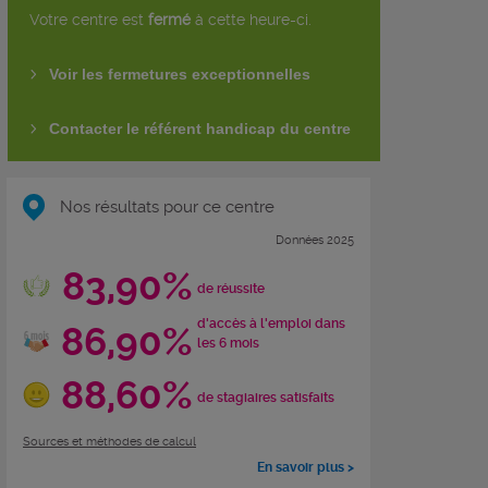
Votre centre est
fermé
à cette heure-ci.
Voir les fermetures exceptionnelles
Contacter le référent handicap du centre
Nos résultats pour ce centre
Données 2025
83,90%
de réussite
d'accès à l'emploi dans
86,90%
les 6 mois
88,60%
de stagiaires satisfaits
Sources et méthodes de calcul
En savoir plus >