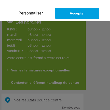
Personnaliser
Accepter
Les horaires
lundi :
08h00 - 12h00
mardi :
08h00 - 12h00
mercredi :
08h00 - 12h00
jeudi :
08h00 - 12h00
vendredi :
08h00 - 12h00
Votre centre est
fermé
à cette heure-ci.
Voir les fermetures exceptionnelles
Contacter le référent handicap du centre
Nos résultats pour ce centre
Données 2025