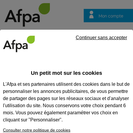
Mon compte
Trouver votre centre
Vos
Continuer sans accepter
questions
Accueil
Etablissements
Centre de Dijon Chevigny
CENTRE DE DIJON CHEVIGNY
Un petit mot sur les cookies
L'Afpa et ses partenaires utilisent des cookies dans le but de
personnaliser les annonces publicitaires, de vous permettre
de partager des pages sur les réseaux sociaux et d'analyser
L'adresse
l'utilisation du site. Nous conservons votre choix pendant 6
2 rue du château
mois. Vous pouvez également paramétrer vos choix en
21800
CHEVIGNY ST SAUVEUR
cliquant sur "Personnaliser".
Nous contacter
Consulter notre politique de cookies