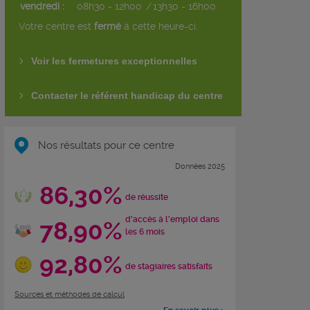
vendredi :
08h30 - 12h00
/
13h30 - 16h00
Votre centre est
fermé
à cette heure-ci.
Voir les fermetures exceptionnelles
Contacter le référent handicap du centre
Nos résultats pour ce centre
Données 2025
86,30%
de réussite
d'accès à l'emploi dans
78,90%
les 6 mois
92,80%
de stagiaires satisfaits
Sources et méthodes de calcul