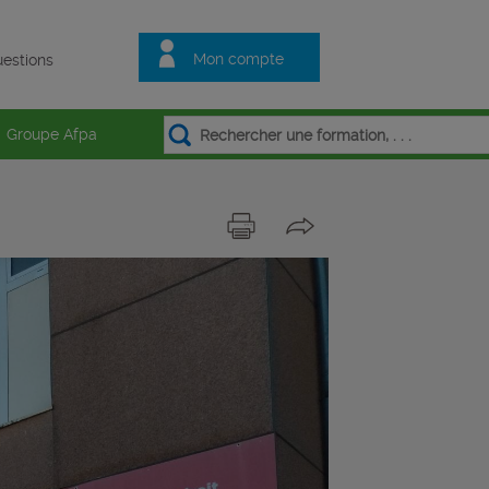
Mon compte
estions
Groupe Afpa