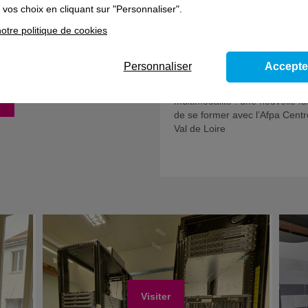
vos choix en cliquant sur "Personnaliser".
Trophées Mixité des Métiers 2
- Remise de prix en Centre-Va
oisirs
otre politique de cookies
Loire
Personnaliser
Accepte
Une offre de formation en
e
multimodalité : une nouvelle f
de se former avec l’Afpa Centr
Val de Loire
Visiter