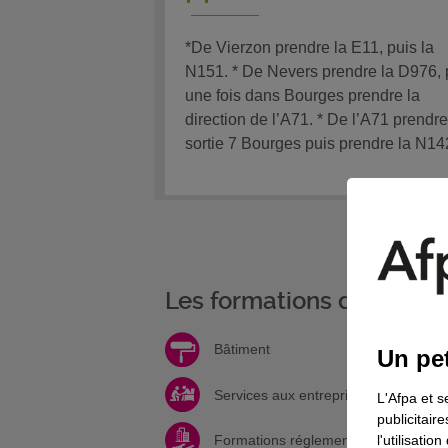
*De Vierzon prendre la E11, puis la
N151. * De Nevers prendre la D976, 
une fois dans Bourges prendre la
direction de l’A71. * De l’A71 prendre
sortie 7 Bourges puis prendre la N14
Les formations de votre 
Bâtiment
Un pet
Services aux entreprises et à la per
L'Afpa et s
publicitair
l'utilisati
Formations réglementaires