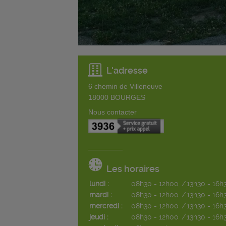
L'adresse
6 chemin de Villeneuve
18000
BOURGES
Nous contacter
Les horaires
lundi :
08h30 - 12h00
/
13h30 - 16h
mardi :
08h30 - 12h00
/
13h30 - 16h
mercredi :
08h30 - 12h00
/
13h30 - 16h
jeudi :
08h30 - 12h00
/
13h30 - 16h