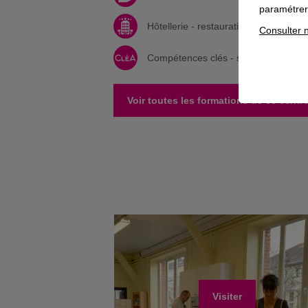
paramétrer 
Hôtellerie - restauration - tourisme - l
Consulter n
Compétences clés - socle
Voir toutes les formations de ce centr
Visiter