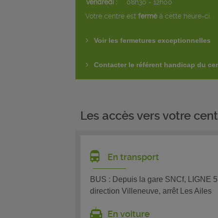
vendredi :
08h30 - 12h00
Votre centre est
fermé
à cette heure-ci.
Voir les fermetures exceptionnelles
Contacter le référent handicap du ce
Les accès vers votre cent
En transport
BUS : Depuis la gare SNCf, LIGNE 5 
direction Villeneuve, arrêt Les Ailes
En voiture