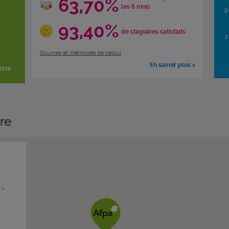
63,70%
les 6 mois
P
93,40%
de stagiaires satisfaits
Sources et méthodes de calcul
En savoir plus >
ntre
re
-