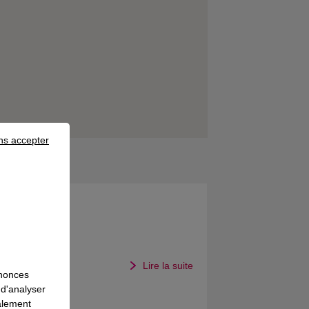
ns accepter
ions
Lire la suite
nnonces
 d'analyser
galement