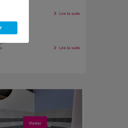
026
l de
Lire la suite
r
açon
e-
Lire la suite
Visiter