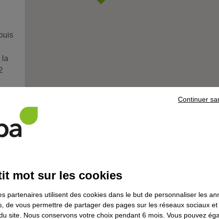
puis
 la
2
Continuer sa
centre
L'actu
it mot sur les cookies
Semaine du soin et de
l’accompagnement : des vocat
sonne
naissent à Bourges
es partenaires utilisent des cookies dans le but de personnaliser les a
es, de vous permettre de partager des pages sur les réseaux sociaux et
on du site. Nous conservons votre choix pendant 6 mois. Vous pouvez é