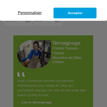
Personnaliser
Accepter
Témoignage
Christel Thoreau-
Chaloin
Directrice de l’Afpa
d’Istres
2026 s’annonce comme une période
intéressante pour celles et ceux qui
souhaitent changer de voie ou sécuriser leur
avenir professionnel
Lire le témoignage