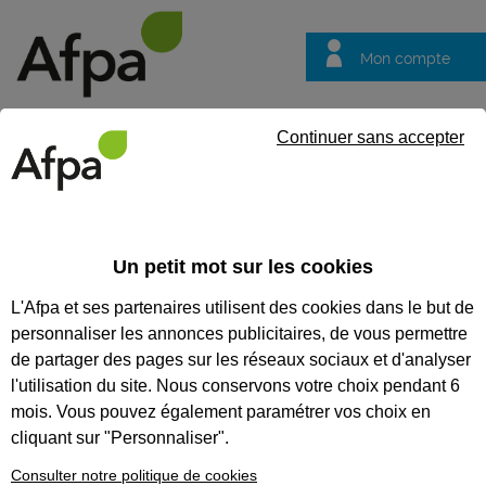
Mon compte
Trouver votre centre
Vos
Continuer sans accepter
questions
Accueil
Actualités
La matinée de l'emploi, spéciale métiers de
Un petit mot sur les cookies
Fil info
11/05/2026
L'Afpa et ses partenaires utilisent des cookies dans le but de
La matinée de
personnaliser les annonces publicitaires, de vous permettre
l'emploi, spéciale
de partager des pages sur les réseaux sociaux et d'analyser
métiers de la
l'utilisation du site. Nous conservons votre choix pendant 6
mois. Vous pouvez également paramétrer vos choix en
sécurité à l'Afpa de
cliquant sur "Personnaliser".
Toulouse-Palays
Consulter notre politique de cookies