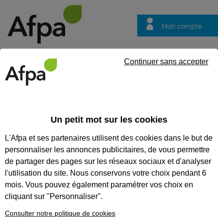
Mon compte
Trouver votre centre
Vos
Continuer sans accepter
questions
Accueil
Actualités
Trophées pour elles 2022 : une cérémonie 
Un petit mot sur les cookies
Dossier thématique
L'Afpa et ses partenaires utilisent des cookies dans le but de
Trophées pour elles
personnaliser les annonces publicitaires, de vous permettre
2022 : une
de partager des pages sur les réseaux sociaux et d'analyser
cérémonie pour les
l'utilisation du site. Nous conservons votre choix pendant 6
mois. Vous pouvez également paramétrer vos choix en
lauréates
cliquant sur "Personnaliser".
Cette édition des Trophées Métiers
Consulter notre politique de cookies
pour Elles a récompensé six