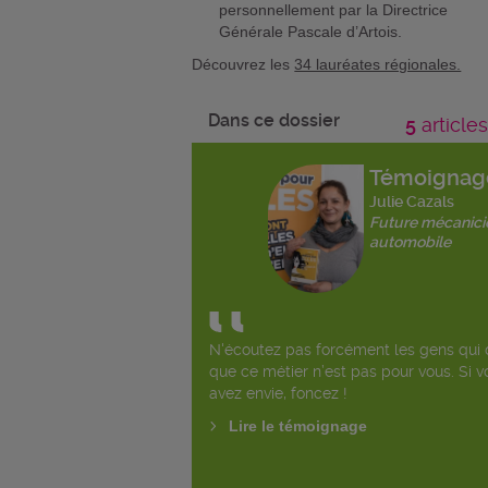
personnellement par la Directrice
Générale Pascale d’Artois.
Découvrez les
34 lauréates régionales.
Dans ce dossier
5
articles
Témoignag
Julie Cazals
Future mécanici
automobile
N'écoutez pas forcément les gens qui 
que ce métier n’est pas pour vous. Si v
avez envie, foncez !
Lire le témoignage