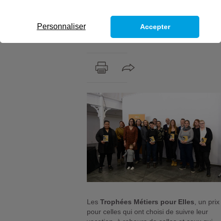
lauréates. Elles ont reçu leur prix
lors de la cérémonie qui s’est
Personnaliser
Accepter
déroulée le 8 mars à la Maison des
métallos à Paris.
Les
Trophées Métiers pour Elles
, un prix
pour celles qui ont choisi de suivre leur