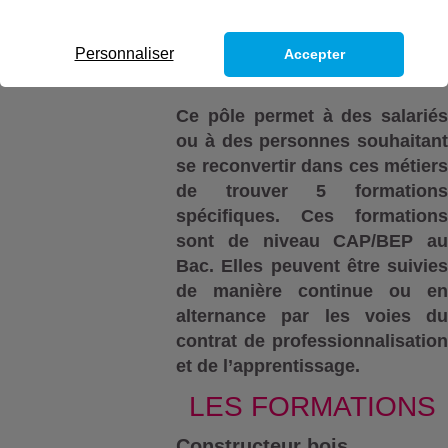
Personnaliser
Accepter
Ce pôle permet à des salariés
ou à des personnes souhaitant
se reconvertir dans ces métiers
de trouver 5 formations
spécifiques. Ces formations
sont de niveau CAP/BEP au
Bac. Elles peuvent être suivies
de manière continue ou en
alternance par les voies du
contrat de professionnalisation
et de l’apprentissage.
LES FORMATIONS
Constructeur bois