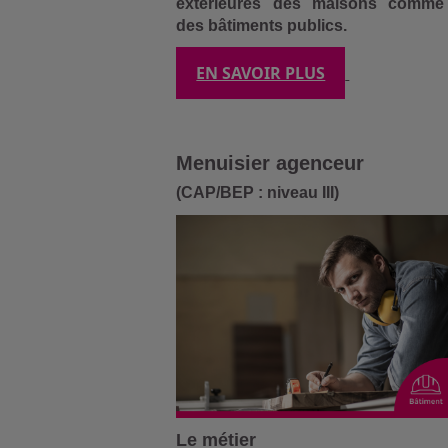
extérieures des maisons comme
des bâtiments publics.
EN SAVOIR PLUS
Menuisier agenceur
(CAP/BEP : niveau III)
Le métier