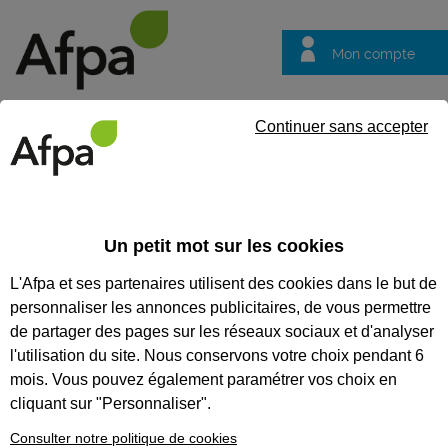
Mon compte
Trouver votre centre
Vos
Continuer sans accepter
questions
Accueil
Actualités
Saint-Malo : Pôle Bois - Menuiserie
Un petit mot sur les cookies
Fil info
17/02/2023
L'Afpa et ses partenaires utilisent des cookies dans le but de
Saint-Malo : Pôle
personnaliser les annonces publicitaires, de vous permettre
Bois - Menuiserie
de partager des pages sur les réseaux sociaux et d'analyser
l'utilisation du site. Nous conservons votre choix pendant 6
Le centre de Saint-Malo, en complément
mois. Vous pouvez également paramétrer vos choix en
de son offre bâtiment gros œuvre et
second œuvre, a mis en place un pôle
cliquant sur "Personnaliser".
d’expertise dans les métiers du bois et
Consulter notre politique de cookies
de la menuiserie