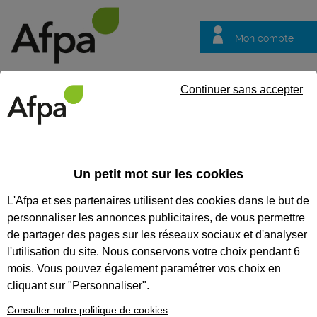
Mon compte
Trouver votre centre
Vos
Continuer sans accepter
questions
Accueil
Actualités
6 formations dans les métiers du numériqu
Un petit mot sur les cookies
Fil info
04/11/2025
L'Afpa et ses partenaires utilisent des cookies dans le but de
6 formations dans
personnaliser les annonces publicitaires, de vous permettre
les métiers du
de partager des pages sur les réseaux sociaux et d'analyser
numérique à suivre
l'utilisation du site. Nous conservons votre choix pendant 6
mois. Vous pouvez également paramétrer vos choix en
à l’Afpa en Bretagne
cliquant sur "Personnaliser".
Vous souhaitez grandir dans l’univers du
Consulter notre politique de cookies
numérique ? Acquérir des compétences