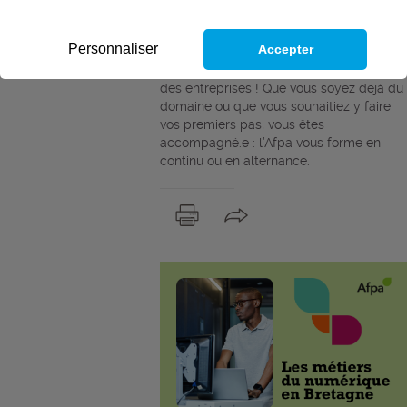
à faire valoir dans les nouvelles
technologies ? Vous spécialiser dans une
Personnaliser
Accepter
branche moderne et pleine d’avenir ?
Vous deviendrez le/la meilleur.e allié.e
des entreprises ! Que vous soyez déjà du
domaine ou que vous souhaitiez y faire
vos premiers pas, vous êtes
accompagné.e : l’Afpa vous forme en
continu ou en alternance.