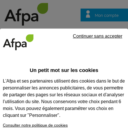
Mon compte
Trouver votre centre
Vos
Continuer sans accepter
questions
Accueil
Actualités
L'industrie au quotidien : comment sont fa
Un petit mot sur les cookies
Fil info
20/11/2025
L'Afpa et ses partenaires utilisent des cookies dans le but de
L'industrie au
personnaliser les annonces publicitaires, de vous permettre
quotidien :
de partager des pages sur les réseaux sociaux et d'analyser
comment sont
l'utilisation du site. Nous conservons votre choix pendant 6
mois. Vous pouvez également paramétrer vos choix en
fabriqués les vélos
cliquant sur "Personnaliser".
et les toboggans ?
Consulter notre politique de cookies