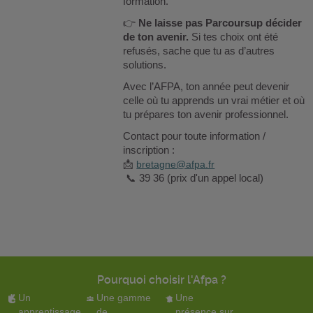
formation.
👉
Ne laisse pas Parcoursup décider
de ton avenir.
Si tes choix ont été
refusés, sache que tu as d’autres
solutions.
Avec l’AFPA, ton année peut devenir
celle où tu apprends un vrai métier et où
tu prépares ton avenir professionnel.
Contact pour toute information /
inscription :
📩
bretagne@afpa.fr
📞
39 36 (prix d'un appel local)
Pourquoi choisir l'Afpa ?
Un
Une gamme
Une
apprentissage
de
présence sur