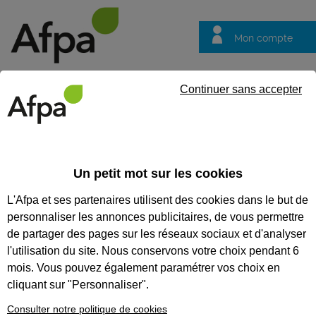
Mon compte
Trouver votre centre
Vos
Continuer sans accepter
questions
Accueil
Actualités
Refus sur Parcoursup : et si ta rentrée n’é
Un petit mot sur les cookies
Fil info
30/09/2025
L'Afpa et ses partenaires utilisent des cookies dans le but de
Refus sur
personnaliser les annonces publicitaires, de vous permettre
Parcoursup : et si ta
de partager des pages sur les réseaux sociaux et d'analyser
rentrée n’était pas
l'utilisation du site. Nous conservons votre choix pendant 6
mois. Vous pouvez également paramétrer vos choix en
perdue ?
cliquant sur "Personnaliser".
Chaque année, des étudiants se
Consulter notre politique de cookies
retrouvent sans affectation à la rentrée.