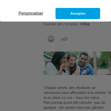
Si tu es dans ce cas – tous tes vœux
Parcoursup ayant été refusés– pas de
Personnaliser
Accepter
panique : ton année n’est pas gâchée.
Une autre voie s’offre à toi, concrète et
tournée vers l’emploi :
l’Afpa
.
Chaque année, des étudiants se
retrouvent sans affectation à la rentrée. Si
tu es dans ce cas – tous tes vœux
Parcoursup ayant été refusés– pas de
panique : ton année n’est pas gâchée.