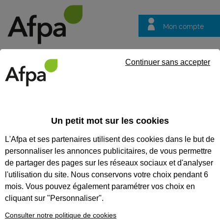
Mon compte
Trouver votre centre
Vos
Continuer sans accepter
questions
Accueil
Actualités
En Paca, JPO le 24 juin 2026 pour sécurise
Un petit mot sur les cookies
Fil info
23/06/2026
L'Afpa et ses partenaires utilisent des cookies dans le but de
En Paca, JPO le 24
personnaliser les annonces publicitaires, de vous permettre
juin 2026 pour
de partager des pages sur les réseaux sociaux et d'analyser
sécuriser votre futur
l'utilisation du site. Nous conservons votre choix pendant 6
mois. Vous pouvez également paramétrer vos choix en
Trouvez LA formation qui va changer
cliquant sur "Personnaliser".
votre vie !
Consulter notre politique de cookies