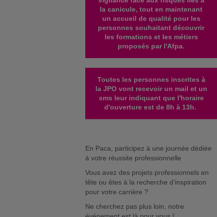
la canicule, tout en maintenant
un accueil de qualité pour les
personnes souhaitant découvrir
les formations et les métiers
proposés par l'Afpa.
Toutes les personnes inscrites à
la JPO vont recevoir un mail et un
sms leur indiquant que l'horaire
d'ouverture est de 8h à 13h.
En Paca, participez à une journée dédiée
à votre réussite professionnelle
Vous avez des projets professionnels en
tête ou êtes à la recherche d’inspiration
pour votre carrière ?
Ne cherchez pas plus loin, notre
événement est là pour vous !