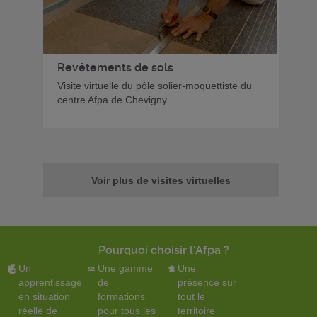
Revêtements de sols
Visite virtuelle du pôle solier-moquettiste du
centre Afpa de Chevigny
Voir plus de visites virtuelles
Pourquoi choisir l'Afpa ?
Un
Une gamme
Une
apprentissage
de
présence sur
en situation
formations
tout le
réelle de
pour tous les
territoire