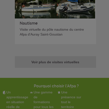
Nautisme
Visite virtuelle du pôle nautisme du centre
Afpa d'Auray Saint-Goustan
Voir plus de visites virtuelles
Pourquoi choisir l'Afpa ?
Un
Une gamme
Une
apprentissage
de
présence sur
en situation
formations
tout le
réelle de
pour tous les
territoire