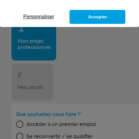
Répondez aux questions suivantes
Personnaliser
Accepter
1
Mon projet
professionnel
2
Mes atouts
Que souhaitez-vous faire ?*
Accéder à un premier emploi
Se reconvertir / se qualifier