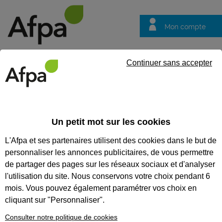
Mon compte
Trouver votre centre
Vos
Continuer sans accepter
questions
Accueil
Repérer vos besoins en formation
DES QUESTIONS SUR VOTRE
Un petit mot sur les cookies
AVENIR PROFESSIONNEL ?
L'Afpa et ses partenaires utilisent des cookies dans le but de
LAISSEZ-VOUS GUIDER !
personnaliser les annonces publicitaires, de vous permettre
de partager des pages sur les réseaux sociaux et d'analyser
Pour quels métiers êtes-vous fait ? Quelles formations choisir
l'utilisation du site. Nous conservons votre choix pendant 6
? Comment obtenir un diplôme ?
mois. Vous pouvez également paramétrer vos choix en
L'Afpa vous accompagne pour construire votre projet.
cliquant sur "Personnaliser".
Consulter notre politique de cookies