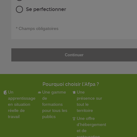
Se perfectionner
* Champs obligatoires
Pourquoi choisir l'Afpa ?
Un
Une gamme
Une
apprentissage
de
présence sur
en situation
formations
tout le
réelle de
pour tous les
territoire
travail
publics
Une offre
d'hébergement
et de
restauration