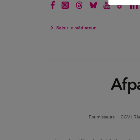
Saisir le médiateur
Fournisseurs
|
CGV
|
Règ