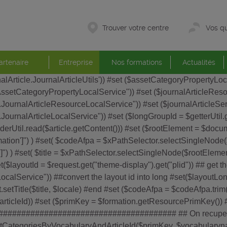
Trouver votre centre
Vos qu
artenaire
Entreprise
Nos formations
Actualités
journalArticle.JournalArticleUtils')) #set ($assetCategoryPropertyLo
e.AssetCategoryPropertyLocalService")) #set ($journalArticleRe
ce.JournalArticleResourceLocalService")) #set ($journalArticleSe
e.JournalArticleLocalService")) #set ($longGroupId = $getterUtil.g
derUtil.read($article.getContent())) #set ($rootElement = $doc
n']") ) #set( $codeAfpa = $xPathSelector.selectSingleNode($r
 ) #set( $title = $xPathSelector.selectSingleNode($rootElement
t($layoutId = $request.get("theme-display").get("plid")) ## get t
ocalService")) ##convert the layout id into long #set($layoutLon
.setTitle($title, $locale) #end #set ($codeAfpa = $codeAfpa.tri
pId,$articleId)) #set ($primKey = $formation.getResourcePri
######################################## ## On recupere les
AssetCategoriesByVocabularyAndArticleId($primKey, $vocabula