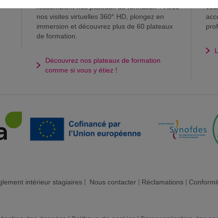
ressemblent nos plateaux de formation ? Avec
vou
nos visites virtuelles 360° HD, plongez en
acc
immersion et découvrez plus de 60 plateaux
pro
de formation.
L
Découvrez nos plateaux de formation
comme si vous y étiez !
lement intérieur stagiaires
|
Nous contacter
|
Réclamations
|
Conformi