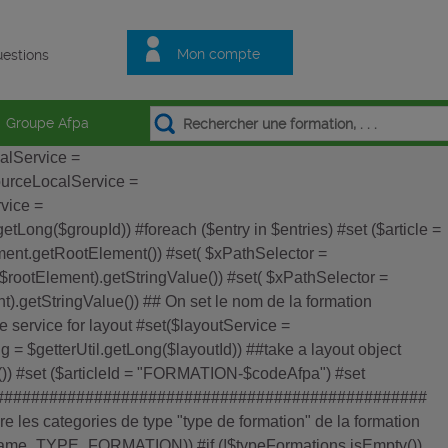
Mon compte
estions
Groupe Afpa
calService =
sourceLocalService =
rvice =
etLong($groupId)) #foreach ($entry in $entries) #set ($article =
ument.getRootElement()) #set( $xPathSelector =
ootElement).getStringValue()) #set( $xPathSelector =
).getStringValue()) ## On set le nom de la formation
he service for layout #set($layoutService =
g = $getterUtil.getLong($layoutId)) ##take a layout object
m()) #set ($articleId = "FORMATION-$codeAfpa") #set
mKey()) ################################################
 categories de type "type de formation" de la formation
ryname_TYPE_FORMATION)) #if (!$typeFormations.isEmpty())