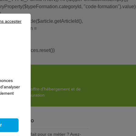
yProperty($typeFormation.categoryId, "code-formation").value)
#
urnalArticle($article.getArticleId(),
ns accepter
FormationSession =
ortletPreferences.reset())
nnonces
 d'analyser
Une offre d'hébergement et de
galement
restauration
tre avenir pro
r
s-vous vraiment fait pour ce métier ? Avez-