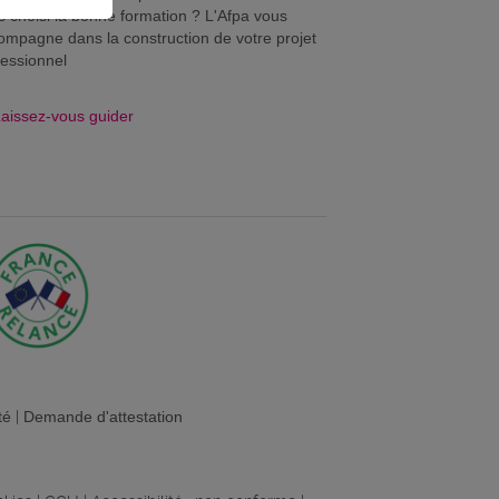
s choisi la bonne formation ? L'Afpa vous
ompagne dans la construction de votre projet
fessionnel
aissez-vous guider
té
|
Demande d'attestation