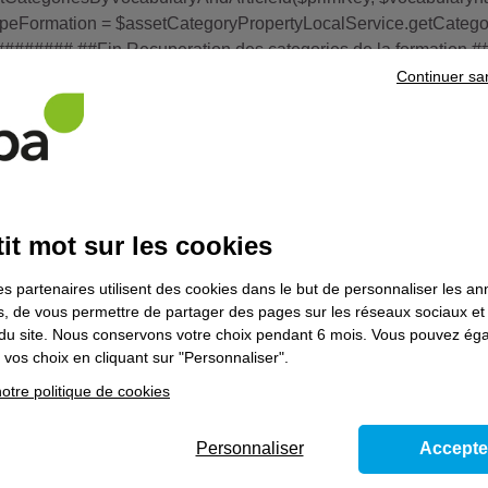
ypeFormation = $assetCategoryPropertyLocalService.getCategor
### ##Fin Recuperation des categories de la formation #
plate de détail d'une formation déficitaire $taglibLiferay.jo
Continuer sa
") ##portlet session formation #if ($formation) #set ($portlet
et") #set ($queryString =
()&codeFormation=$codeAfpa&title=$title")
$velocityPortletPreferences.toString()) #set ($VOID = $velocityP
it mot sur les cookies
Pourquoi choisir l'Afpa ?
es partenaires utilisent des cookies dans le but de personnaliser les a
es, de vous permettre de partager des pages sur les réseaux sociaux et
Une gamme de formations pour
Une présence sur tout le
on du site. Nous conservons votre choix pendant 6 mois. Vous pouvez é
tous les publics
territoire
vos choix en cliquant sur "Personnaliser".
otre politique de cookies
Visite virtuelle
Vo
Personnaliser
Accepte
Vous avez toujours voulu savoir à quoi
Ete