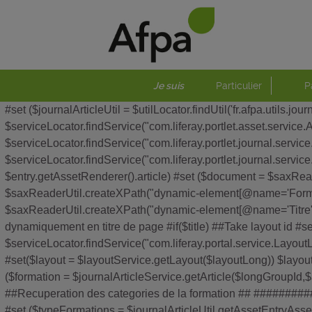
Je suis
Particulier
P
#set ($journalArticleUtil = $utilLocator.findUtil('fr.afpa.utils.
$serviceLocator.findService("com.liferay.portlet.asset.servic
$serviceLocator.findService("com.liferay.portlet.journal.servi
$serviceLocator.findService("com.liferay.portlet.journal.servic
$entry.getAssetRenderer().article) #set ($document = $saxRea
$saxReaderUtil.createXPath("dynamic-element[@name='Formatio
$saxReaderUtil.createXPath("dynamic-element[@name='Titre']")
dynamiquement en titre de page #if($title) ##Take layout id #se
$serviceLocator.findService("com.liferay.portal.service.LayoutL
#set($layout = $layoutService.getLayout($layoutLong)) $layout
($formation = $journalArticleService.getArticle($longGrou
##Recuperation des categories de la formation ## ########
#set ($typeFormations = $journalArticleUtil.getAssetEntry