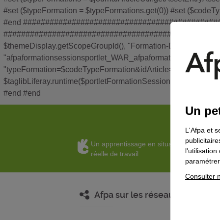
#set ($typeFormation = $typeFormations.get(0)) #set ($codeT
#end #################################################
#################################################### ## Tem
$themeDisplay.getScopeGroupId(), "Formation-Deficitaire-Detail
"afpaformationsessionsportlet_WAR_afpaformationsessionportl
"typeFormation=$codeTypeFormation&idArticle=$article.getId
$taglibLiferay.runtime($portletFormationSession, $queryString,
#end #end
Un pet
L'Afpa et s
publicitair
Un apprentissage en situation
l'utilisati
réelle de travail
paramétrer 
Consulter n
Afpa sur les réseaux