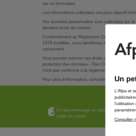
sur ce formulaire.
Les informations collectées ont pour objectif d'
Vos données personnelles sont collectées sur la b
dernière prise de contact.
Conformément au Règlement Général sur la Protec
1978 modifiée, vous bénéficiez d’un droit d’accès
concernent.
Vous pouvez exercer ces droits par email à l’ad
protection des données - Tour Cityscope - 3, rue 
n’est pas conforme à la réglementation relative
Un pet
Pour plus d'information, consulter la Politique 
L'Afpa et s
publicitair
l'utilisati
Un apprentissage en situation
paramétrer 
réelle de travail
Consulter n