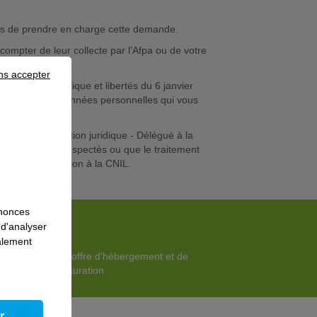
lers de prendre en charge cette demande.
compter de leur collecte par l’Afpa ou de votre
ns accepter
a loi informatique et libertés du 6 janvier
ment relatif aux données personnelles qui vous
 : AFPA - Direction juridique - Délégué à la
s n’ont pas été respectés ou que le traitement
er une réclamation à la CNIL.
nnonces
 d'analyser
galement
Une offre d'hébergement et de
restauration
r