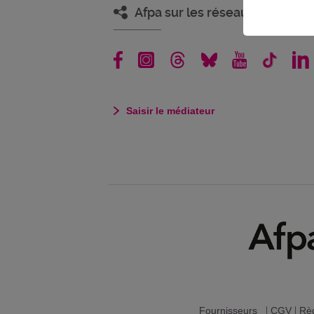
Afpa sur les réseaux
Saisir le médiateur
Fournisseurs
|
CGV
|
Règ