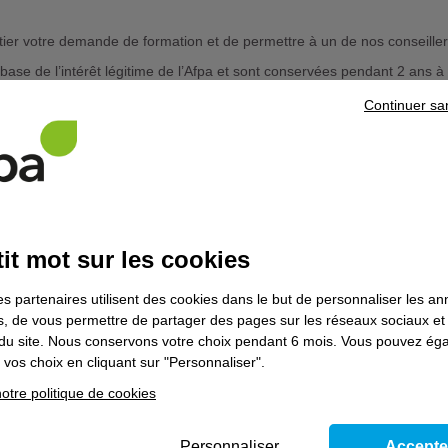
initier votre demande de formation et de permettre à un de nos conseil
ase de l’intérêt légitime de l’Afpa et sont conservées pendant 2 ans à 
Continuer sa
tion des Données à caractère personnel du 27 avril 2016 (RGPD) et à l
, de rectification, d’effacement, d’opposition et de limitation du traite
resse
dpo@afpa.fr
ou en envoyant un courrier postal à l'adresse suivante
Franklin - 93100 Montreuil. Si par la suite, vous estimez que vos droit
 à la protection des données à caractère personnel, vous pouvez adress
it mot sur les cookies
de protection des données à caractère personnel de l'Afpa
en cliquant ici
.
es partenaires utilisent des cookies dans le but de personnaliser les a
Pourquoi choisir l'Afpa ?
es, de vous permettre de partager des pages sur les réseaux sociaux et
on du site. Nous conservons votre choix pendant 6 mois. Vous pouvez é
Une gamme de formations pour
Une présence sur tout le
vos choix en cliquant sur "Personnaliser".
tous les publics
territoire
otre politique de cookies
Personnaliser
Accepte