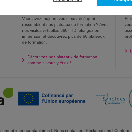
Visite virtuelle
Vo
Vous avez toujours voulu savoir à quoi
Ete
ressemblent nos plateaux de formation ? Avec
vou
nos visites virtuelles 360° HD, plongez en
acc
immersion et découvrez plus de 60 plateaux
pro
de formation.
L
Découvrez nos plateaux de formation
comme si vous y étiez !
lement intérieur stagiaires
|
Nous contacter
|
Réclamations
|
Conformi