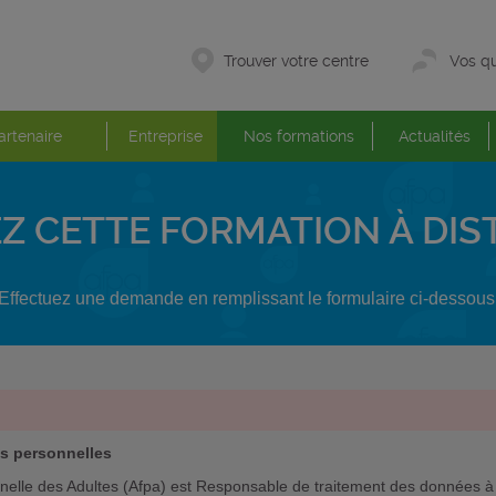
Trouver votre centre
Vos qu
artenaire
Entreprise
Nos formations
Actualités
Z CETTE FORMATION À DI
Effectuez une demande en remplissant le formulaire ci-dessous
es personnelles
nelle des Adultes (Afpa) est Responsable de traitement des données à