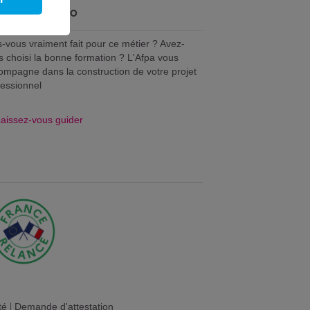
tre avenir pro
s-vous vraiment fait pour ce métier ? Avez-
s choisi la bonne formation ? L'Afpa vous
ompagne dans la construction de votre projet
fessionnel
aissez-vous guider
té
|
Demande d'attestation