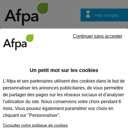
Mon compte
Trouver votre centre
Vos
Continuer sans accepter
questions
SUIVEZ CETTE FORMATION À
Un petit mot sur les cookies
DISTANCE
L'Afpa et ses partenaires utilisent des cookies dans le but de
personnaliser les annonces publicitaires, de vous permettre
de partager des pages sur les réseaux sociaux et d'analyser
Effectuez une demande en remplissant le formulaire ci-
l'utilisation du site. Nous conservons votre choix pendant 6
dessous.
mois. Vous pouvez également paramétrer vos choix en
cliquant sur "Personnaliser".
Consulter notre politique de cookies