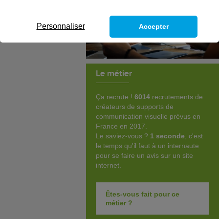
Personnaliser
Accepter
Le métier
Ça recrute !
6014
recrutements de
créateurs de supports de
communication visuelle prévus en
France en 2017.
Le saviez-vous ?
1 seconde
, c'est
le temps qu'il faut à un internaute
pour se faire un avis sur un site
internet.
Êtes-vous fait pour ce
métier ?