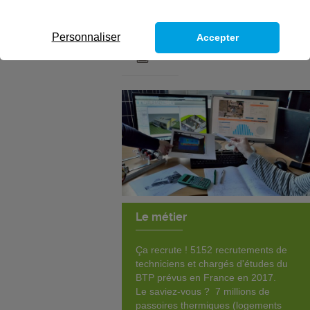
énergétique
Personnaliser
Accepter
Le métier
Ça recrute ! 5152 recrutements de
techniciens et chargés d'études du
BTP prévus en France en 2017.
Le saviez-vous ? 7 millions de
passoires thermiques (logements