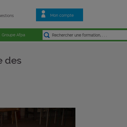
Mon compte
estions
Groupe Afpa
e des