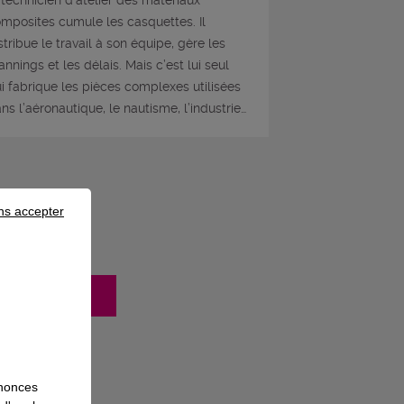
 technicien d’atelier des matériaux
mposites cumule les casquettes. Il
stribue le travail à son équipe, gère les
annings et les délais. Mais c’est lui seul
i fabrique les pièces complexes utilisées
ns l’aéronautique, le nautisme, l’industrie…
ns accepter
mation
nnonces