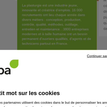
le
La plasturgie est une industrie jeune,
co
innovante et créatrice d’emplois. 16 000
di
recrutements ont lieu chaque année dans
pl
divers métiers : conception, production,
qu
contrôle, qualité, méthodes, outillage,
da
entretien et maintenance…3800 entreprises
modernes et à taille humaine ont un besoin
permanent d’ouvriers qualifiés, d’agents et de
techniciens partout en France.
Continuer sa
Êtes-vous fait pour ce métier ?
Découvrir la for
it mot sur les cookies
Que fait-il concrètement ?
es partenaires utilisent des cookies dans le but de personnaliser les a