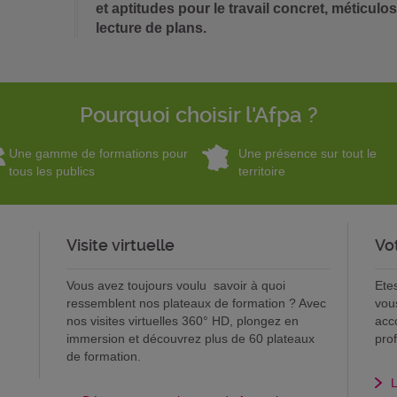
et aptitudes pour le travail concret, méticulosi
lecture de plans.
Pourquoi choisir l'Afpa ?
Une gamme de formations pour
Une présence sur tout le
tous les publics
territoire
Visite virtuelle
Vo
Vous avez toujours voulu savoir à quoi
Ete
ressemblent nos plateaux de formation ? Avec
vou
nos visites virtuelles 360° HD, plongez en
acc
immersion et découvrez plus de 60 plateaux
pro
de formation.
L