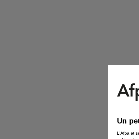
Un pet
L'Afpa et s