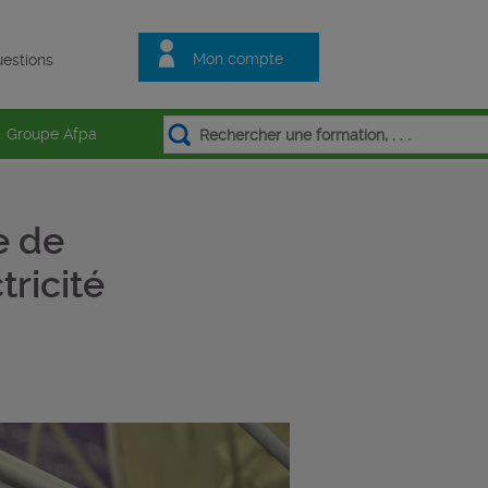
Mon compte
estions
Groupe Afpa
e de
ricité