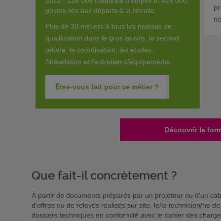
2022 : 128 000 créations d’emploi et 426 000
pr
postes liés aux départs à la retraite.
no
Plus de 30 métiers à tous les niveaux de
qualification dans le gros œuvre, le second
œuvre, la coordination, les études,
l’installation et l’entretien d’équipements.
Êtes-vous fait pour ce métier ?
Découvrir la for
Que fait-il concrètement ?
À partir de documents préparés par un projeteur ou d'un cabi
d'offres ou de relevés réalisés sur site, le/la technicien/ne d
dossiers techniques en conformité avec le cahier des charge