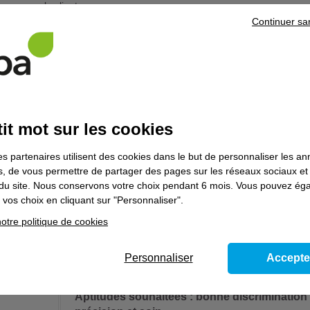
le client.
Continuer sa
Il/elle effectue les calculs requis pour dimensionner l'installa
équipements et des machines (bilans de puissances, sections 
Il/elle recherche le matériel dans les catalogues constructeu
de matériels. Il/elle dessine ensuite les schémas électriques 
nécessaires à aux travaux. Il/elle intègre à ses dossiers les 
d'ingénierie extérieurs et les fabricants d'équipement, notam
automatismes.
it mot sur les cookies
Lors de modifications et en fin de chantier, il/elle fait les mi
conformité avec la réalité des travaux.
es partenaires utilisent des cookies dans le but de personnaliser les a
es, de vous permettre de partager des pages sur les réseaux sociaux et
Il/elle utilise pour ce travail un logiciel de DAO (dessin assist
on du site. Nous conservons votre choix pendant 6 mois. Vous pouvez é
diffusions nécessaires prévus au contrat.
vos choix en cliquant sur "Personnaliser".
Le/la technicien/ne de bureau d'études en électricité est emp
d'équipement électrique, les cabinets spécialisés et bureaux 
otre politique de cookies
bureaux d'études, bureaux de méthodes ou services travaux ne
entreprises de travail temporaire.
Personnaliser
Accepte
Aptitudes souhaitées : bonne discrimination 