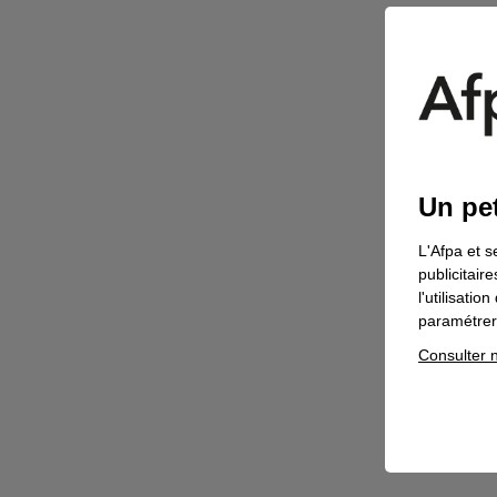
Un pet
L'Afpa et s
publicitair
l'utilisati
paramétrer 
Consulter n