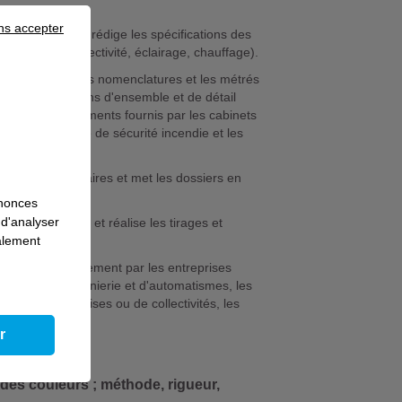
ns accepter
tion électrique et rédige les spécifications des
de câbles, sélectivité, éclairage, chauffage).
rs pour établir les nomenclatures et les métrés
et établit les plans d'ensemble et de détail
études et les éléments fournis par les cabinets
ment le système de sécurité incendie et les
ses à jour nécessaires et met les dossiers en
nnonces
 d'analyser
é par ordinateur) et réalise les tirages et
galement
loyé/e principalement par les entreprises
d'études, d'ingénierie et d'automatismes, les
ufs d'entreprises ou de collectivités, les
r
des couleurs ; méthode, rigueur,