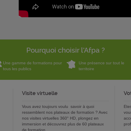
Pourquoi choisir l'Afpa ?
Une gamme de formations pour
Une présence sur tout le
tous les publics
territoire
Visite virtuelle
Vo
Vous avez toujours voulu savoir à quoi
Ete
ressemblent nos plateaux de formation ? Avec
vou
nos visites virtuelles 360° HD, plongez en
acc
immersion et découvrez plus de 60 plateaux
pro
de formation.