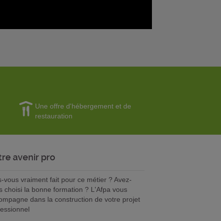
Une offre d'hébergement et de
restauration
tre avenir pro
s-vous vraiment fait pour ce métier ? Avez-
s choisi la bonne formation ? L'Afpa vous
ompagne dans la construction de votre projet
fessionnel