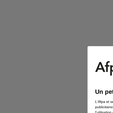
Un pet
L'Afpa et s
publicitair
l'utilisati