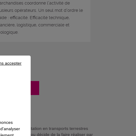
rchandises coordonne l’activité de
usieurs opérateurs. Un seul mot d’ordre le
ide : efficacité. Efficacité technique,
nancière, logistique, commerciale et
ologique.
ns accepter
mation
nnonces
cien/ne d'exploitation en transports terrestres
 d'analyser
de l'entreprise ou décide de la faire réaliser par
galement