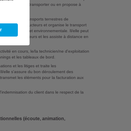
la marchandise à transporter ou en propose à
 sur Internet.
xploitation en transports terrestres de
icules aux conducteurs et organise le transport
r
 administrative et environnementale. Il/elle peut
tivité des conducteurs et les assiste à distance en
ivité en cours, le/la technicien/ne d'exploitation
nnings et les tableaux de bord.
tions et les litiges et traite les
Il/elle s'assure du bon déroulement des
t transmet les éléments pour la facturation aux
 l'indemnisation du client dans le respect de la
tionnelles (écoute, animation,