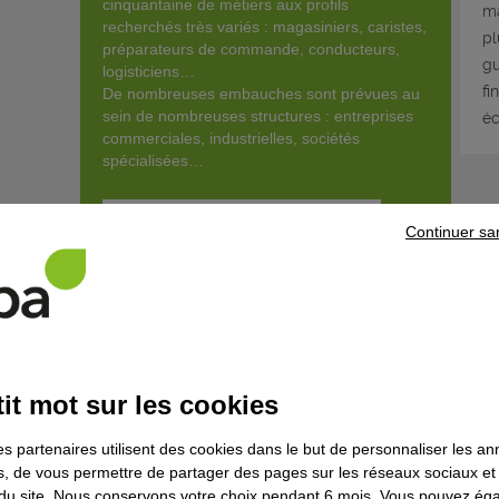
cinquantaine de métiers aux profils
ma
recherchés très variés : magasiniers, caristes,
pl
préparateurs de commande, conducteurs,
gu
logisticiens…
fi
De nombreuses embauches sont prévues au
sein de nombreuses structures : entreprises
éc
commerciales, industrielles, sociétés
spécialisées…
Êtes-vous fait pour ce métier ?
Continuer sa
Découvrir la for
it mot sur les cookies
Que fait-il concrètement ?
es partenaires utilisent des cookies dans le but de personnaliser les a
En fonction des caractéristiques de la commande, le/la techni
es, de vous permettre de partager des pages sur les réseaux sociaux et
de marchandises vérifie sa faisabilité par les moyens propres 
on du site. Nous conservons votre choix pendant 6 mois. Vous pouvez é