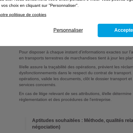
un autre transporteur. En cas de besoin, il/elle cherche de 
vos choix en cliquant sur "Personnaliser".
d'autres transporteurs. Il/elle peut utiliser les bourses de fret
otre politique de cookies
Afin d'engager le contrat de transport, le/la technicien/ne d'e
marchandises enregistre la commande. Il/elle affecte les véh
Personnaliser
Accepte
dans un souci d'efficacité technique, financière, commerciale,
coordonner l'activité de plusieurs opérateurs. Il/elle suit l'ac
cas d'imprévu.
Pour disposer à chaque instant d'informations exactes sur l'act
en transports terrestres de marchandises tient à jour les pla
Il/elle assure la traçabilité des opérations, prévient les réclama
dysfonctionnements dans le respect du contrat de transport. 
opérations, valide les documents, clôt le dossier transport e
services concernés.
En cas de litige relevant de ses attributions, il/elle détermine
réglementation et des procédures de l'entreprise.
Aptitudes souhaitées : Méthode, qualités rela
négociation)