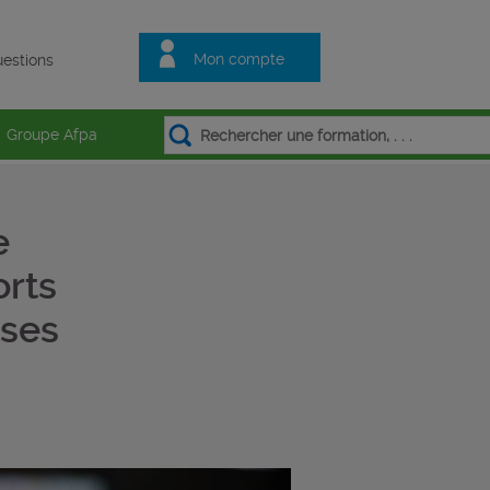
Mon compte
estions
Groupe Afpa
e
orts
ises