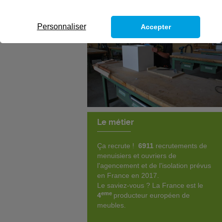
Personnaliser
Accepter
Le métier
Ça recrute !
6911
recrutements de
menuisiers et ouvriers de
l'agencement et de l'isolation prévus
en France en 2017.
Le saviez-vous ? La France est le
eme
4
producteur européen de
meubles.