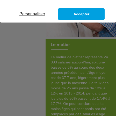
Personnaliser
Accepter
Le métier
Le métier de plâtrier représente 24
893 salariés aujourd’hui, soit une
baisse de 6% au cours des deux
années précédentes. L’âge moyen
est de 37.7 ans, légèrement plus
jeune que la moyenne. Le taux des
moins de 25 ans passe de 13% à
12% en 2013 - 2014, pendant que
les plus de 50% passent de 17.4% à
17.7%. On peut conclure que les
moins âgés qui sont partis ont été
remplacés par des salariés d’âge