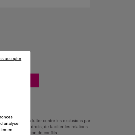
ns accepter
mation
nnonces
 lien social et à lutter contre les exclusions par
 d'analyser
services et aux droits, de faciliter les relations
galement
n et à la résolution de conflits.