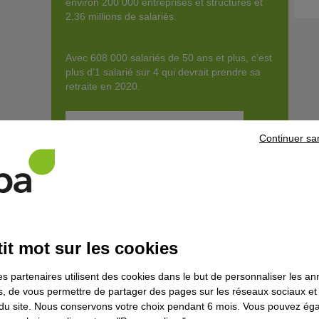
environ 200 000 entreprises et structures et
2,36 millions de salariés.
Avec 608 000 salariés de 50 ans et plus, c’est
plus d’1 salarié sur 4 qui devrait prendre sa
retraite en 2020.
Êtes-vous fait pour ce métier ?
Continuer sa
Découvrir la for
it mot sur les cookies
Que fait-il concrètement ?
es partenaires utilisent des cookies dans le but de personnaliser les a
Le/la technicien/ne médiation services contribue à renforcer le
es, de vous permettre de partager des pages sur les réseaux sociaux et
son activité de médiation. Son rôle est de faciliter l'accès aux 
on du site. Nous conservons votre choix pendant 6 mois. Vous pouvez é
entre les personnes et les institutions et d'aider à la préventio