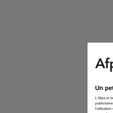
Un pet
L'Afpa et s
publicitair
l'utilisati