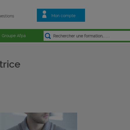
Mon compte
estions
Groupe Afpa
trice