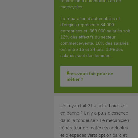
réparation d’automobiles ou de
motocycles.
La réparation d’automobiles et
d’engins représente 84 000
entreprises et 369 000 salariés soit
12% des effectifs du secteur
commerce/vente. 16% des salariés
ont entre 15 et 24 ans. 18% des
salariés sont des femmes.
Êtes-vous fait pour ce
métier ?
Un tuyau fuit ? Le taille-haies est
en panne ? Il n’y a plus d’essence
dans la tondeuse ? Le mécanicien
réparateur de matériels agricoles
et d’espaces verts option parc et