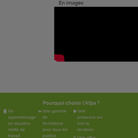
En images
Pourquoi choisir l'Afpa ?
Un
Une gamme
Une
apprentissage
de
présence sur
en situation
formations
tout le
réelle de
pour tous les
territoire
travail
publics
Une offre