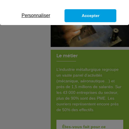
Personnaliser
Accepter
Le métier
L’industrie métallurgique regroupe
un vaste panel d’activités
(mécanique, aéronautique…) et
près de 1,5 millions de salariés. Sur
les 43 000 entreprises du secteur,
plus de 90% sont des PME. Les
ouvriers représentent encore près
de 50% des effectifs.
Êtes-vous fait pour ce