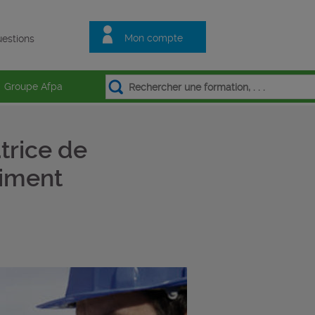
Mon compte
estions
Groupe Afpa
trice de
timent