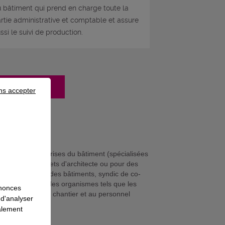
 bâtiment qui prend en charge toute la
rtie administrative et comptable et assure
ssi le suivi de production.
mation
ns accepter
 dans des entreprises du bâtiment (spécialisées
tat), des cabinets d'architecte ou pour des
s diverses sur des bâtiments, syndic de co-
toriales, ou pour des organismes tels que les
nnonces
ratives liées à un chantier et au personnel
 d'analyser
lation client.
galement