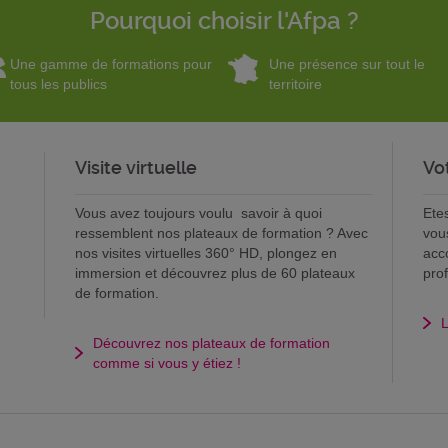
Pourquoi choisir l'Afpa ?
Une gamme de formations pour
Une présence sur tout le
tous les publics
territoire
Visite virtuelle
Vo
Vous avez toujours voulu savoir à quoi
Ete
ressemblent nos plateaux de formation ? Avec
vou
nos visites virtuelles 360° HD, plongez en
acc
immersion et découvrez plus de 60 plateaux
pro
de formation.
L
Découvrez nos plateaux de formation
comme si vous y étiez !