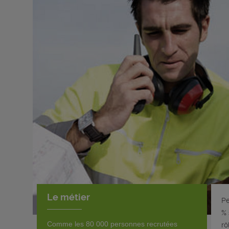
Le métier
Pe
% 
Comme les 80 000 personnes recrutées
rô