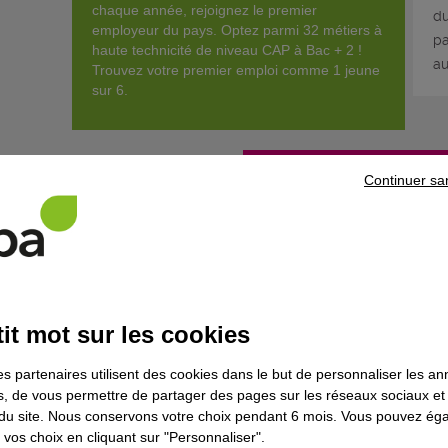
chaque année, rejoignez le premier
du
employeur du pays. Optez parmi 32 métiers à
pa
haute technicité de niveau CAP à Bac + 2 !
au
Trouvez votre premier emploi comme 1 jeune
sur 6.
Découvrir la for
Continuer sa
Que fait-il concrètement ?
Le/la collaborateur/trice chef/e d'entreprise bâtiment exerce
en gros œuvre ou en aménagement finition ou autre corps d'é
it mot sur les cookies
maîtres d'œuvre, dans des agences immobilières (transaction
propriété...), dans des services travaux de collectivités terri
es partenaires utilisent des cookies dans le but de personnaliser les a
sociétés de gestion HLM. Il/elle assure les activités administ
es, de vous permettre de partager des pages sur les réseaux sociaux et
(législation sociale obligations en matière de sécurité) et la re
on du site. Nous conservons votre choix pendant 6 mois. Vous pouvez é
Ses principales fonctions sont les suivantes :
vos choix en cliquant sur "Personnaliser".