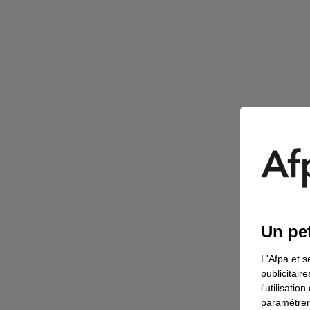
Un pet
L'Afpa et s
publicitair
l'utilisati
paramétrer 