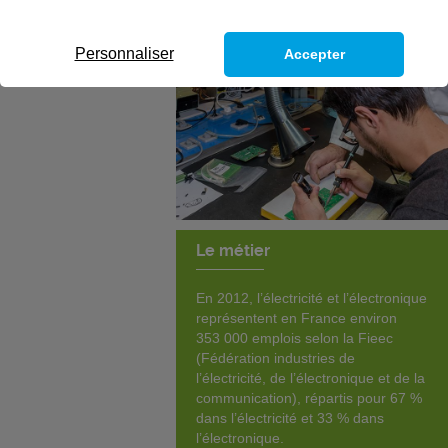
Personnaliser
Accepter
Le métier
En 2012, l’électricité et l’électronique
représentent en France environ
353 000 emplois selon la Fieec
(Fédération industries de
l’électricité, de l’électronique et de la
communication), répartis pour 67 %
dans l’électricité et 33 % dans
l’électronique.