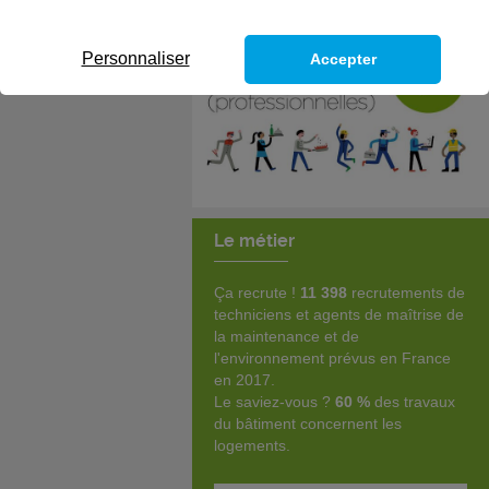
Personnaliser
Accepter
Le métier
Ça recrute !
11 398
recrutements de
techniciens et agents de maîtrise de
la maintenance et de
l'environnement prévus en France
en 2017.
Le saviez-vous ?
60 %
des travaux
du bâtiment concernent les
logements.