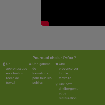
Pourquoi choisir l'Afpa ?
Un
Une gamme
Une
apprentissage
de
présence sur
en situation
formations
tout le
réelle de
pour tous les
territoire
travail
publics
Une offre
d'hébergement
et de
restauration