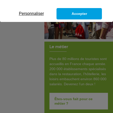
Personnaliser
Accepter
Le métier
Plus de 80 millions de touristes sont
accueillis en France chaque année.
200 000 établissements spécialisés
dans la restauration, l’hôtellerie, les
loisirs embauchent environ 860 000
salariés. Devenez l’un deux !
Êtes-vous fait pour ce
métier ?