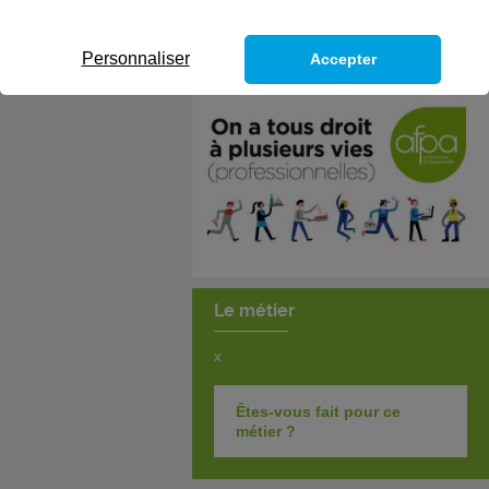
Personnaliser
Accepter
Le métier
x
Êtes-vous fait pour ce
métier ?