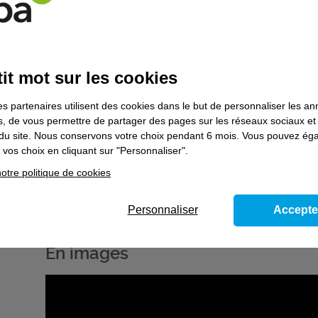
de sa mission, il/elle applique les procédures internes à l'entr
éventuellement en langue étrangère (le plus souvent dans un
niveau A2 du CECR).
L'agent/e d'accueil touristique exerce seul ou au sein d'une é
hiérarchique. Il/elle est le plus souvent sédentaire. Il/elle es
it mot sur les cookies
les institutionnels du tourisme (Office de Tourisme, Comité
Tourisme) ainsi qu'avec ses collègues et supérieurs hiérarch
es partenaires utilisent des cookies dans le but de personnaliser les a
Selon la taille de l'entreprise, l'agent/e d'accueil touristiqu
es, de vous permettre de partager des pages sur les réseaux sociaux et
partiel, en tant que permanent ou saisonnier. Les horaires pe
on du site. Nous conservons votre choix pendant 6 mois. Vous pouvez é
les week-ends et jours fériés. Cet emploi s'exerce dans des st
vos choix en cliquant sur "Personnaliser".
otre politique de cookies
Aptitudes souhaitées : bonne présentation, 
Personnaliser
Accepte
esprit d'initiative, disponibilité
En images