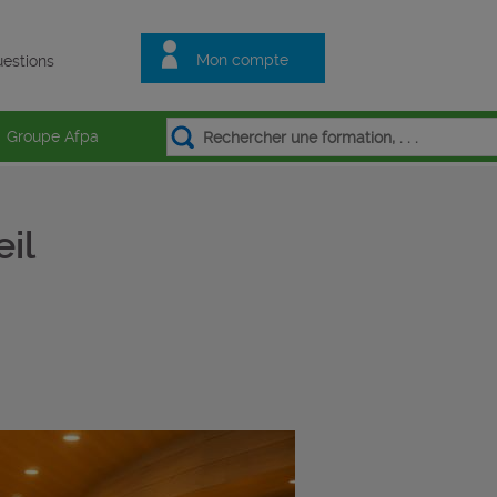
Mon compte
estions
Groupe Afpa
il