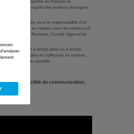
eprise. Il/elle s'exprime en français et
 anglais simple auprès des visiteurs étrangers :
quipe ses activités sous la responsabilité d'un
t quotidiennement en relation avec les visiteurs et
 départemental de Tourisme, Comité régional de
iques.
nnonces
e exerce son activité à temps plein ou à temps
 d'analyser
uvent être variables et s'effectuer en soirées,
galement
ructures de taille variable.
dynamisme, facilité de communication,
r