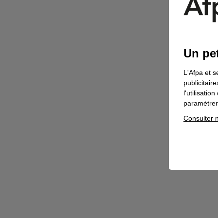
Un pet
L'Afpa et s
publicitair
l'utilisati
paramétrer 
Consulter n