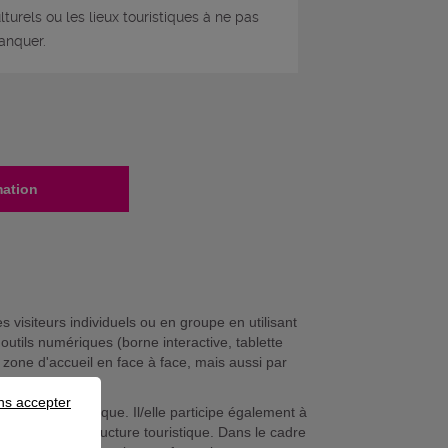
lturels ou les lieux touristiques à ne pas
anquer.
mation
es visiteurs individuels ou en groupe en utilisant
utils numériques (borne interactive, tablette
 zone d'accueil en face à face, mais aussi par
ns accepter
roduits en boutique. Il/elle participe également à
 au sein de la structure touristique. Dans le cadre