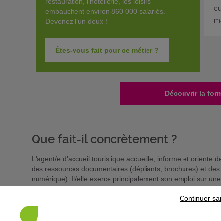
restauration, l’hôtellerie, les loisirs
cu
embauchent environ 860 000 salariés.
m
Devenez l’un deux !
Êtes-vous fait pour ce métier ?
Découvrir la for
Que fait-il concrètement ?
L'agent/e d'accueil touristique accueille, informe et oriente d
des ressources documentaires (dépliants, brochures) et des o
numérique). Il/elle exerce principalement son emploi sur une
téléphone et par messagerie internet.
Continuer sa
Il/elle promeut et vend des prestations sur catalogue et des p
l'organisation et à l'animation d'événements festifs, culturels