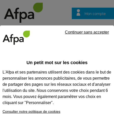
Mon compte
Trouver votre centre
Vos
Continuer sans accepter
questions
Accueil
Groupe Afpa
Construire son itinéraire professionnel
Un petit mot sur les cookies
Construire son itinéraire
L'Afpa et ses partenaires utilisent des cookies dans le but de
professionnel
personnaliser les annonces publicitaires, de vous permettre
Agir dans les
de partager des pages sur les réseaux sociaux et d'analyser
quartiers : vos
l'utilisation du site. Nous conservons votre choix pendant 6
antennes Axel
mois. Vous pouvez également paramétrer vos choix en
cliquant sur "Personnaliser".
Proposer des parcours vers l’emploi plus
Consulter notre politique de cookies
simples, plus efficaces en créant des