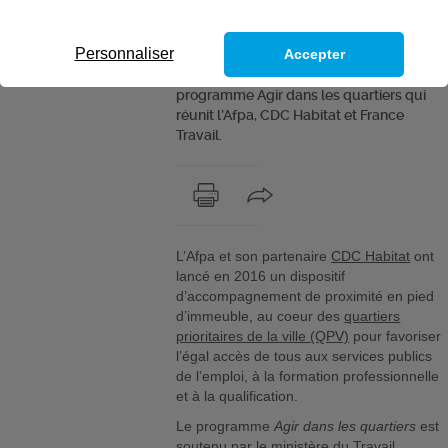
antennes de proximité au sein même des
quartiers prioritaires de la ville et replacer
Personnaliser
Accepter
ainsi le service public au cœur des
territoires. Telle est le principe du
programme Agir dans les quartiers qui
réunit l’Afpa, CDC Habitat et France
Travail.
L’Afpa et son partenaire
CDC Habitat
ont
lancé en 2016 un dispositif
d’accompagnement de proximité en pied
d’immeuble, au coeur des
quartiers
prioritaires de la ville (QPV)
pour favoriser
l’égal accès de tous aux services publics
de l’emploi, à la formation professionnelle
et à la qualification.
Le programme
Agir dans les quartiers
est
soutenu par le ministère du Travail.