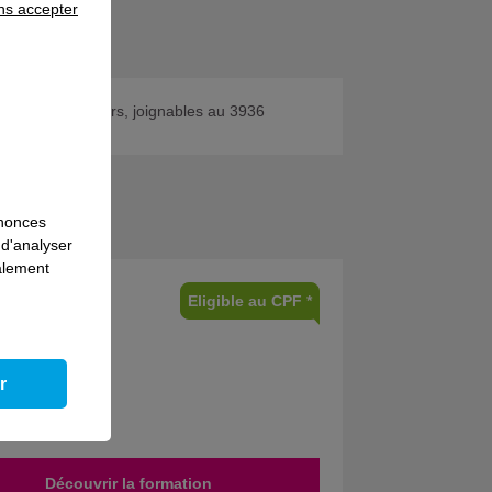
ns accepter
 de nos conseillers, joignables au 3936
nnonces
 d'analyser
galement
Eligible au CPF *
r
Découvrir la formation