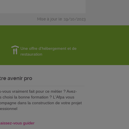
Mise à jour le :19/10/2023
Une offre d'hébergement et de
restauration
tre avenir pro
s-vous vraiment fait pour ce métier ? Avez-
s choisi la bonne formation ? L'Afpa vous
ompagne dans la construction de votre projet
fessionnel
aissez-vous guider