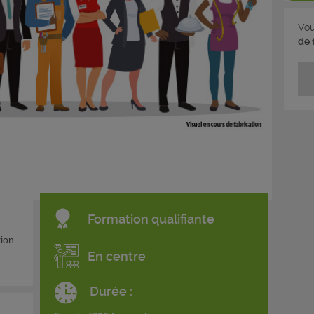
Vou
de 
Formation qualifiante
tion
En centre
Durée :