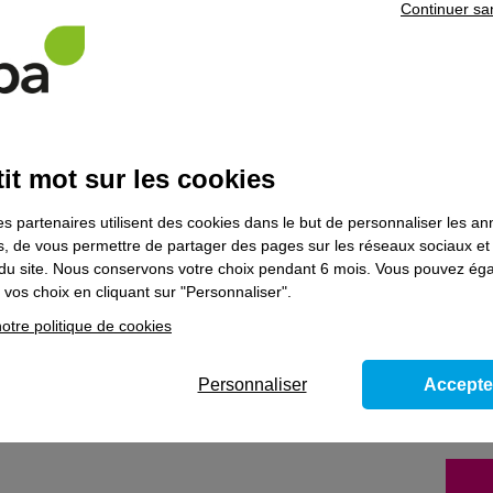
Continuer sa
entaires
haitez poursuivre votre parcours de formation, prenez contact avec l’un
it mot sur les cookies
ns le domaine
Bâtiment
es partenaires utilisent des cookies dans le but de personnaliser les a
es, de vous permettre de partager des pages sur les réseaux sociaux et
on du site. Nous conservons votre choix pendant 6 mois. Vous pouvez é
vos choix en cliquant sur "Personnaliser".
e et corrective de niveau 3, optimiser les
otre politique de cookies
ques, des réseaux de distribution de
ire - Bloc de compétences du titre prof.
Personnaliser
Accepte