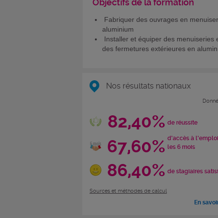
Objectifs de la formation
Fabriquer des ouvrages en menuiser
aluminium
Installer et équiper des menuiseries 
des fermetures extérieures en alumi
Nos résultats nationaux
Donné
82,40%
de réussite
d'accès à l'emplo
67,60%
les 6 mois
86,40%
de stagiaires satis
Sources et méthodes de calcul
En savoi