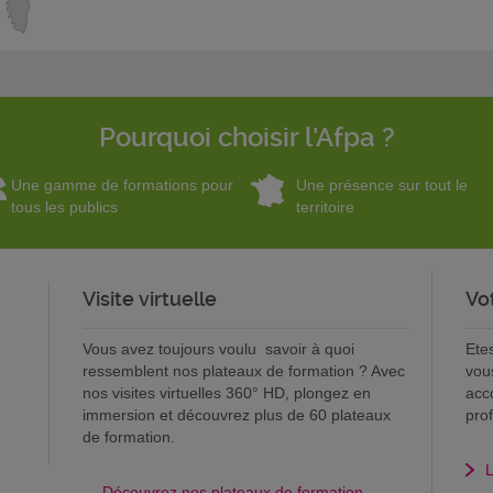
Pourquoi choisir l'Afpa ?
Une gamme de formations pour
Une présence sur tout le
tous les publics
territoire
Visite virtuelle
Vo
Vous avez toujours voulu savoir à quoi
Ete
ressemblent nos plateaux de formation ? Avec
vou
nos visites virtuelles 360° HD, plongez en
acc
immersion et découvrez plus de 60 plateaux
pro
de formation.
L
Découvrez nos plateaux de formation