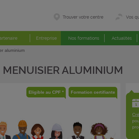
Trouver votre centre
Vos qu
artenaire
Entreprise
Nos formations
Actualités
er aluminium
MENUISIER ALUMINIUM
Eligible au CPF *
Formation certifiante
Cré
pou
pro